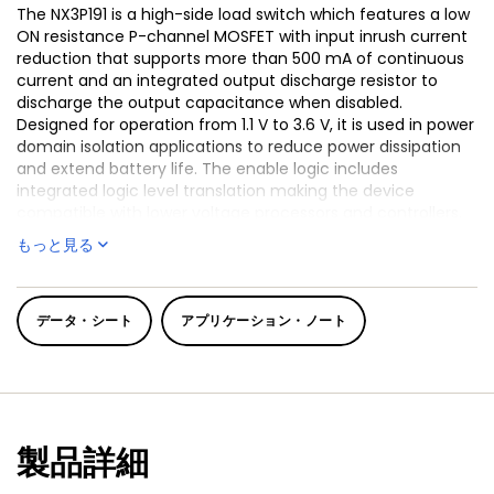
The NX3P191 is a high-side load switch which features a low
ON resistance P-channel MOSFET with input inrush current
reduction that supports more than 500 mA of continuous
current and an integrated output discharge resistor to
discharge the output capacitance when disabled.
Designed for operation from 1.1 V to 3.6 V, it is used in power
domain isolation applications to reduce power dissipation
and extend battery life. The enable logic includes
integrated logic level translation making the device
compatible with lower voltage processors and controllers.
The NX3P191 is ideal for portable, battery operated
もっと見る
applications due to low ground current and ultra-low
shutdown current.
データ・シート
アプリケーション・ノート
製品詳細