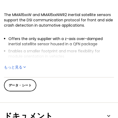
The MMA16xxW and MMA16xxNWR2 inertial satellite sensors
support the DSI communication protocol for front and side
crash detection in automotive applications.
Offers the only supplier with a z-axis over-damped
inertial satellite sensor housed in a QFN package
Enables a smaller footprint and more flexibility for
module orientation in vehicles
®
Provides
SafeAssure
functional safety
もっと見る
データ・シート
ドキュメント