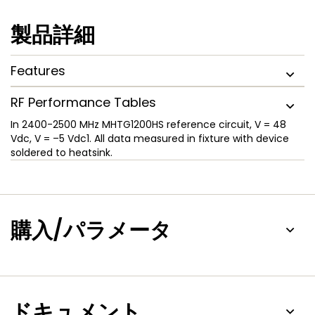
製品詳細
Features
RF Performance Tables
In 2400-2500 MHz MHTG1200HS reference circuit, V
= 48
Vdc, V
= –5 Vdc
1. All data measured in fixture with device
soldered to heatsink.
購入/パラメータ
ドキュメント