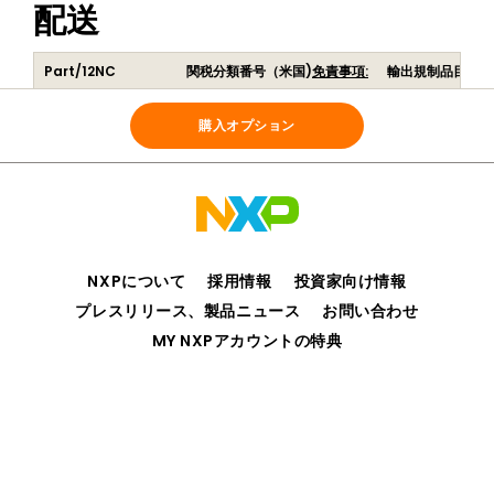
配送
Part/12NC
関税分類番号（米国)
免責事項:
輸出規制品目番号
SWTJA11012-AD43L
852349
EAR99
(
939100005699
)
購入オプション
NXPについて
採用情報
投資家向け情報
プレスリリース、製品ニュース
お問い合わせ
MY NXPアカウントの特典
プライバシー
ご利用規約
販売条件
アクセシビリティ
webサイトのフィードバック