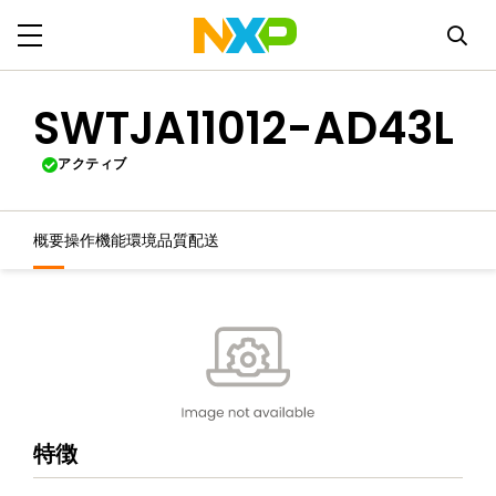
SWTJA11012-AD43L
アクティブ
概要
操作機能
環境
品質
配送
特徴