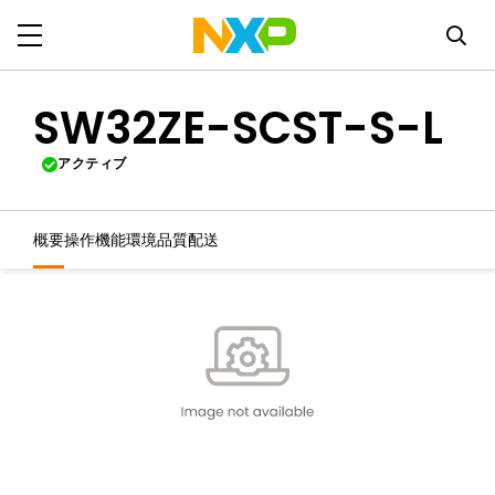
SW32ZE-SCST-S-L
アクティブ
概要
操作機能
環境
品質
配送