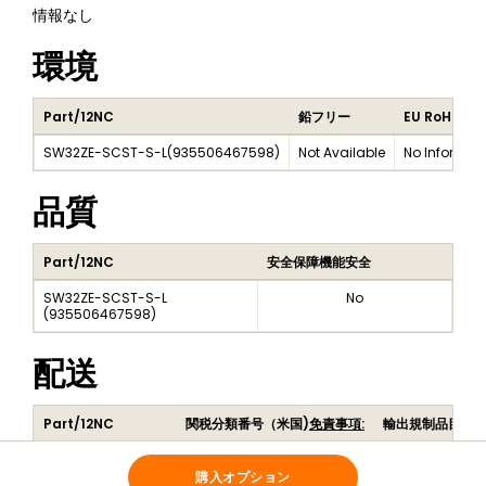
情報なし
環境
Part/12NC
鉛フリー
EU RoHS
SW32ZE-SCST-S-L
(
935506467598
)
Not Available
No Informat
品質
Part/12NC
安全保障機能安全
SW32ZE-SCST-S-L
No
(
935506467598
)
配送
Part/12NC
関税分類番号（米国)
免責事項:
輸出規制品目番
SW32ZE-SCST-S-L
888888
5D992
(
935506467598
)
購入オプション