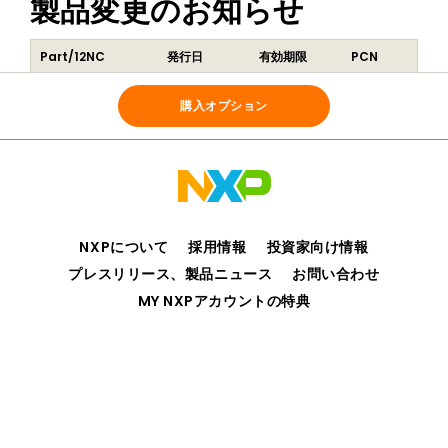
製品変更のお知らせ
Part/12NC
発行日
有効期限
PCN
SPF5200AMMG7ES
2026-06-24
2026-06-25
202605009I
Q
(
935439939557
)
購入オプション
NXPについて
採用情報
投資家向け情報
プレスリリース、製品ニュース
お問い合わせ
MY NXPアカウントの特典
プライバシー
ご利用規約
販売条件
アクセシビリティ
webサイトのフィードバック