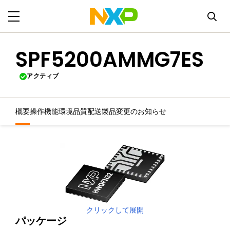
SPF5200AMMG7ES
アクティブ
概要
操作機能
環境
品質
配送
製品変更のお知らせ
クリックして展開
パッケージ