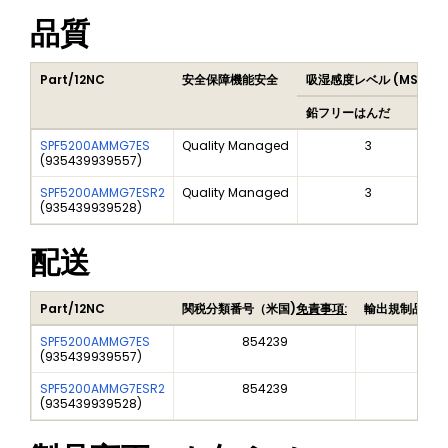
品質
Part/12NC
安全保障機能安全
吸湿感度レベル (MSL)
鉛フリーはんだ
SPF5200AMMG7ES
Quality Managed
3
(
935439939557
)
SPF5200AMMG7ESR2
Quality Managed
3
(
935439939528
)
配送
Part/12NC
関税分類番号（米国)
免責事項:
輸出規制品目番
SPF5200AMMG7ES
854239
EAR9
(
935439939557
)
SPF5200AMMG7ESR2
854239
EAR9
(
935439939528
)