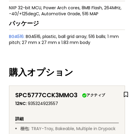
NXP 32-bit MCU, Power Arch cores, 8MB Flash, 264MHz,
-40/+125degC, Automotive Grade, 516 MAP
パッケージ
BGA516
:
BGA516, plastic, ball grid array; 516 balls; 1 mm
pitch; 27 mm x 27 mm x 1.83 mm body
購入オプション
SPC5777CCK3MMO3
アクティブ
12NC
:
935324923557
詳細
梱包
:
TRAY
-
Tray, Bakeable, Multiple in Drypack