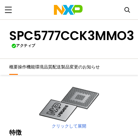
SPC5777CCK3MMO3
アクティブ
概要
操作機能
環境
品質
配送
製品変更のお知らせ
クリックして展開
特徴