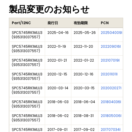
製品変更のお知らせ
Part/12NC
発行日
有効期限
PCN
タ
SPC5745RK1MLU3
2025-04-16
2025-05-26
202504009I
Fr
(
935313037557
)
SPC5745RK1MLU3
2022-11-19
2022-11-20
202209016I
MP
(
935313037557
)
SPC5745RK1MLU3
2022-01-21
2022-01-22
202107019I
MP
(
935313037557
)
SPC5745RK1MLU3
2020-12-15
2020-12-16
202011011I
NX
(
935313037557
)
SPC5745RK1MLU3
2020-03-14
2020-03-15
202002027I
MP
(
935313037557
)
SPC5745RK1MLU3
2018-06-03
2018-06-04
201804036I
MP
(
935313037557
)
SPC5745RK1MLU3
2018-06-02
2018-08-31
201805006I
MP
(
935313037557
)
SPC5745RK1MLU3
2017-09-01
2017-09-02
201707034I
MP