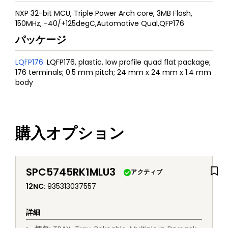
NXP 32-bit MCU, Triple Power Arch core, 3MB Flash,
150MHz, -40/+125degC,Automotive Qual,QFP176
パッケージ
LQFP176
:
LQFP176, plastic, low profile quad flat package;
176 terminals; 0.5 mm pitch; 24 mm x 24 mm x 1.4 mm
body
購入オプション
SPC5745RK1MLU3
アクティブ
12NC
:
935313037557
詳細