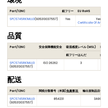
環境
Part/12NC
鉛フリー
EU RoHS
SPC5745RK1MLU3
(
935313037557
)
Yes
Yes
Certificate Of Analys
品質
Part/12NC
安全保障機能安全
吸湿感度レベル (MSL)
Peak
鉛フリーはんだ
鉛フ
SPC5745RK1MLU3
ISO 26262
3
(
935313037557
)
配送
Part/12NC
関税分類番号（米国)
免責事項:
輸出規制品目番号
SPC5745RK1MLU3
854231
3A991A2
(
935313037557
)