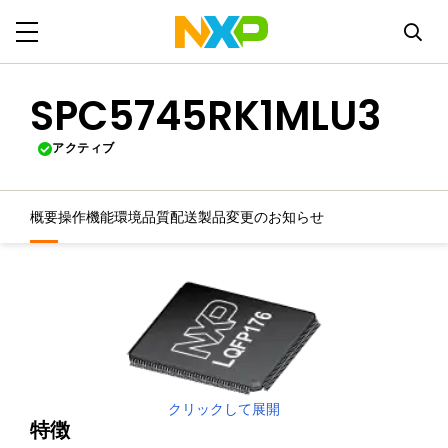
SPC5745RK1MLU3
アクティブ
概要
操作機能
環境
品質
配送
製品変更のお知らせ
クリックして展開
特徴