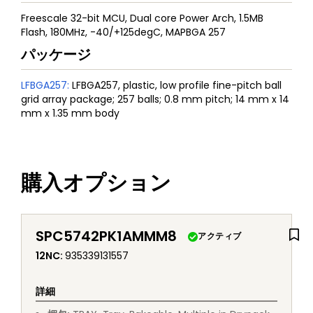
Freescale 32-bit MCU, Dual core Power Arch, 1.5MB
Flash, 180MHz, -40/+125degC, MAPBGA 257
パッケージ
LFBGA257
:
LFBGA257, plastic, low profile fine-pitch ball
grid array package; 257 balls; 0.8 mm pitch; 14 mm x 14
mm x 1.35 mm body
購入オプション
SPC5742PK1AMMM8
アクティブ
12NC
:
935339131557
詳細