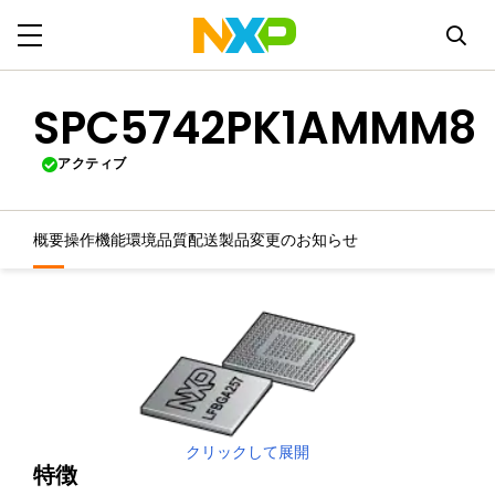
SPC5742PK1AMMM8
アクティブ
概要
操作機能
環境
品質
配送
製品変更のお知らせ
クリックして展開
特徴