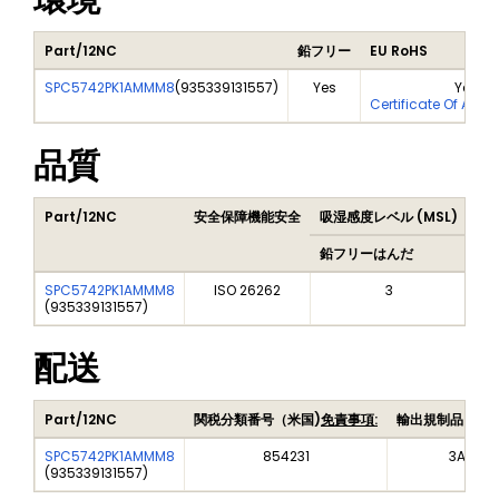
環境
Part/12NC
鉛フリー
EU RoHS
SPC5742PK1AMMM8
(
935339131557
)
Yes
Yes
Certificate Of Anal
品質
Part/12NC
安全保障機能安全
吸湿感度レベル (MSL)
Pe
鉛フリーはんだ
鉛
SPC5742PK1AMMM8
ISO 26262
3
(
935339131557
)
配送
Part/12NC
関税分類番号（米国)
免責事項:
輸出規制品目番
SPC5742PK1AMMM8
854231
3A991A
(
935339131557
)