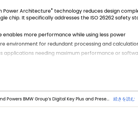
®
n Power Architecture
technology reduces design comple
ngle chip. It specifically addresses the ISO 26262 safety 
re enables more performance while using less power
re environment for redundant processing and calculatio
s applications needing maximum performance or softwar
for real-time applications, such as motor control
NXP Trimension Ultra-Wideband Powers BMW Group’s Digital Key Plus and Presence Detection
続きを読む