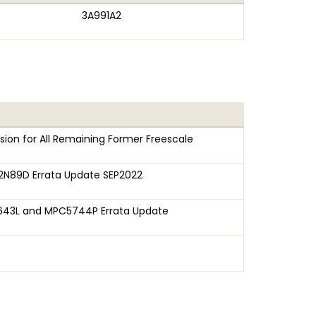
3A991A2
ion for All Remaining Former Freescale
N89D Errata Update SEP2022
3L and MPC5744P Errata Update