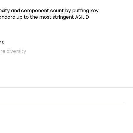
xity and component count by putting key
standard up to the most stringent ASIL D
ns
e diversity