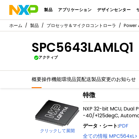
製品
アプリケーション
デザインセンター
製品
プロセッサ＆マイクロコントローラ
Power 
SPC5643LAMLQ1
アクティブ
概要
操作機能
環境
品質
配送
製品変更のお知らせ
特徴
NXP 32-bit MCU, Dual P
-40/+125degC, Automo
データ・シート
:
PDF
クリックして展開
全ての情報
MPC564xL