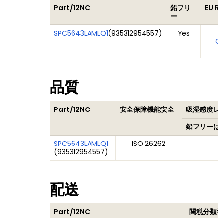
Part/12NC
鉛フリ
EU 
ー
SPC5643LAMLQ1
(
935312954557
)
Yes
品質
Part/12NC
安全保障機能安全
吸湿感度レベ
鉛フリー
SPC5643LAMLQ1
ISO 26262
(
935312954557
)
配送
Part/12NC
関税分類