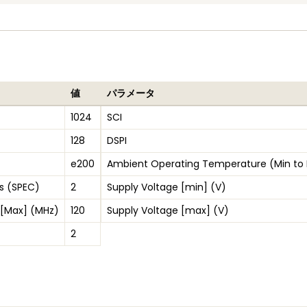
値
パラメータ
1024
SCI
128
DSPI
e200
Ambient Operating Temperature (Min to
s (SPEC)
2
Supply Voltage [min] (V)
 [Max] (MHz)
120
Supply Voltage [max] (V)
2