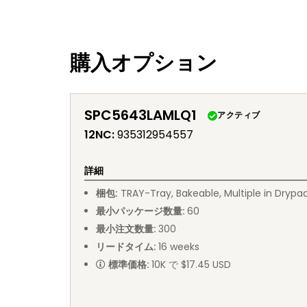
購入オプション
SPC5643LAMLQ1
アクティブ
12NC
:
935312954557
詳細
梱包
:
TRAY
-
Tray, Bakeable, Multiple in Drypa
最小パッケージ数量
:
60
最小注文数量
:
300
リードタイム
:
16
weeks
標準価格
:
10K で $17.45 USD