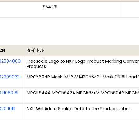
854231
CN
タイトル
02504009I
Freescale Logo to NXP Logo Product Marking Convers
Products
02209023I
MPC5604P Mask 1M36W MPC5643L Mask 0N18H and 2
02108018I
MPC5644A MPC5642A MPC563xM MPC5604P MPC564
2011011I
NXP Will Add a Sealed Date to the Product Label