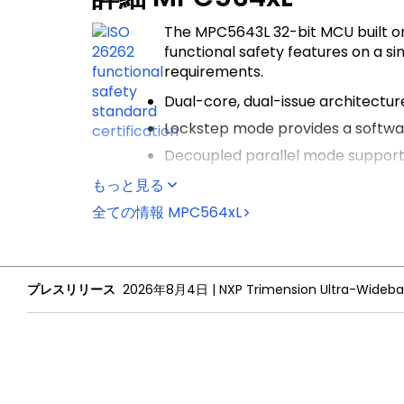
The MPC5643L 32-bit MCU built o
functional safety features on a si
requirements.
Dual-core, dual-issue architectu
Lockstep mode provides a softwa
Decoupled parallel mode support
Precise and deterministic control timing 
もっと見る
®
A
SafeAssure
functional safety solution
全ての情報
MPC564xL
プレスリリース
2026年8月4日
|