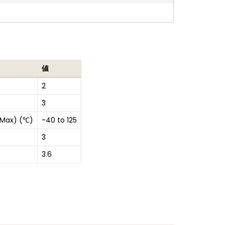
値
2
3
 Max) (℃)
-40 to 125
3
3.6