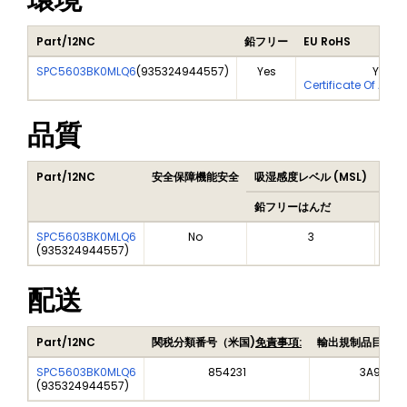
環境
Part/12NC
鉛フリー
EU RoHS
SPC5603BK0MLQ6
(
935324944557
)
Yes
Yes
Certificate Of Anal
品質
Part/12NC
安全保障機能安全
吸湿感度レベル (MSL)
Pea
鉛フリーはんだ
鉛フ
SPC5603BK0MLQ6
No
3
(
935324944557
)
配送
Part/12NC
関税分類番号（米国)
免責事項:
輸出規制品目番号
SPC5603BK0MLQ6
854231
3A991A2
(
935324944557
)