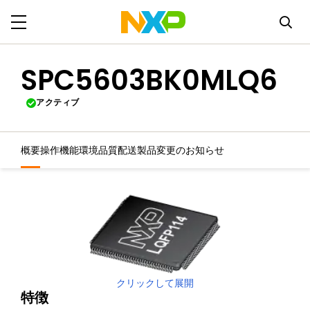
SPC5603BK0MLQ6
アクティブ
概要
操作機能
環境
品質
配送
製品変更のお知らせ
クリックして展開
特徴