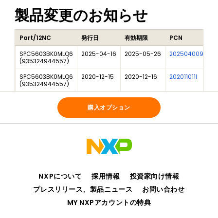
製品変更のお知らせ
Part/12NC
発行日
有効期限
PCN
SPC5603BK0MLQ6
2025-04-16
2025-05-26
202504009I
F
(
935324944557
)
SPC5603BK0MLQ6
2020-12-15
2020-12-16
202011011I
N
(
935324944557
)
SPC5603BK0MLQ6
2018-01-15
2018-01-16
201710028I
M
(
935324944557
)
購入オプション
NXPについて
採用情報
投資家向け情報
プレスリリース、製品ニュース
お問い合わせ
MY NXPアカウントの特典