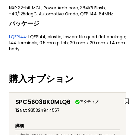
NXP 32-bit MCU, Power Arch core, 384KB Flash,
-40/125degC, Automotive Grade, QFP 144, 64MHz
パッケージ
LQFP144
:
LQFP144, plastic, low profile quad flat package;
144 terminals; 0.5 mm pitch; 20 mm x 20 mm x 1.4 mm
body
購入オプション
SPC5603BK0MLQ6
アクティブ
12NC
:
935324944557
詳細