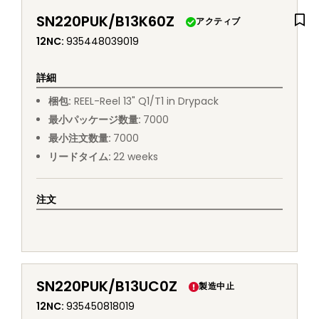
SN220PUK/B13K60Z
アクティブ
12NC
:
935448039019
詳細
梱包
:
REEL
-
Reel 13" Q1/T1 in Drypack
最小パッケージ数量
:
7000
最小注文数量
:
7000
リードタイム
:
22
weeks
注文
SN220PUK/B13UC0Z
製造中止
12NC
:
935450818019