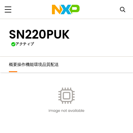
SN220PUK
アクティブ
概要
操作機能
環境
品質
配送