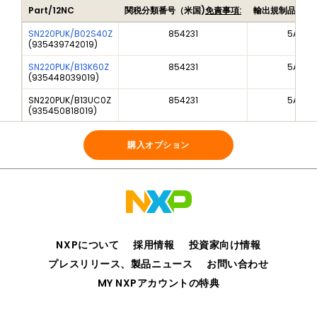
Part/12NC
関税分類番号（米国)
免責事項:
輸出規制品目番
SN220PUK/B02S40Z
854231
5A992
(
935439742019
)
SN220PUK/B13K60Z
854231
5A992
(
935448039019
)
SN220PUK/B13UC0Z
854231
5A992
(
935450818019
)
SN220PUK/B155T0Z
854231
5A992
(
935456696019
)
購入オプション
NXPについて
採用情報
投資家向け情報
プレスリリース、製品ニュース
お問い合わせ
MY NXPアカウントの特典