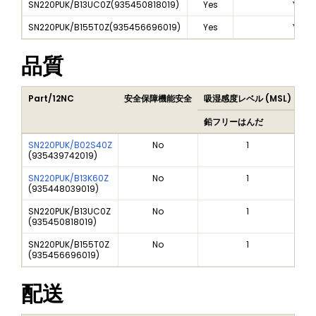
SN220PUK/B13UC0Z
(
935450818019
)
Yes
Yes
SN220PUK/B155T0Z
(
935456696019
)
Yes
Yes
品質
Part/12NC
安全保障機能安全
吸湿感度レベル (MSL)
Pe
鉛フリーはんだ
鉛
SN220PUK/B02S40Z
No
1
(
935439742019
)
SN220PUK/B13K60Z
No
1
(
935448039019
)
SN220PUK/B13UC0Z
No
1
(
935450818019
)
SN220PUK/B155T0Z
No
1
(
935456696019
)
配送