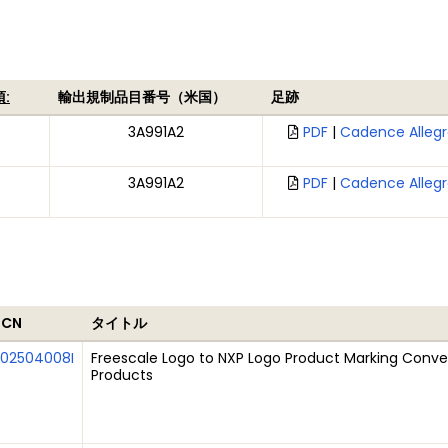
:
輸出規制品目番号（米国）
足跡
3A991A2
PDF
|
Cadence Allegr
3A991A2
PDF
|
Cadence Allegr
PCN
タイトル
202504008I
Freescale Logo to NXP Logo Product Marking Conver
Products