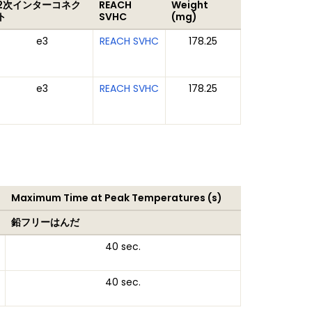
2次インターコネク
REACH
Weight
ト
SVHC
(mg)
e3
REACH SVHC
178.25
e3
REACH SVHC
178.25
Maximum Time at Peak Temperatures (s)
鉛フリーはんだ
40 sec.
40 sec.