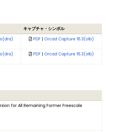
キャプチャ・シンボル
o(dra)
PDF
|
Orcad Capture 16.3(olb)
o(dra)
PDF
|
Orcad Capture 16.3(olb)
sion for All Remaining Former Freescale