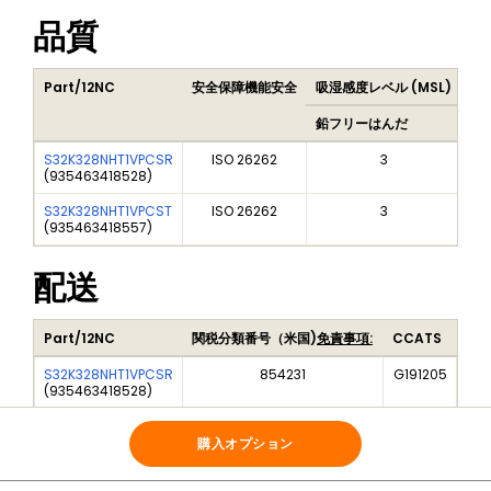
品質
Part/12NC
安全保障機能安全
吸湿感度レベル (MSL)
Pe
鉛フリーはんだ
鉛
S32K328NHT1VPCSR
ISO 26262
3
(
935463418528
)
S32K328NHT1VPCST
ISO 26262
3
(
935463418557
)
配送
Part/12NC
関税分類番号（米国)
免責事項:
CCATS
S32K328NHT1VPCSR
854231
G191205
(
935463418528
)
S32K328NHT1VPCST
854231
G191205
(
935463418557
)
購入オプション