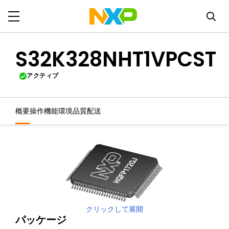
S32K328NHT1VPCST
アクティブ
概要
操作機能
環境
品質
配送
クリックして展開
パッケージ