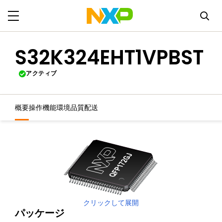
S32K324EHT1VPBST
アクティブ
概要
操作機能
環境
品質
配送
クリックして展開
パッケージ