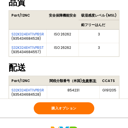
品質
Part/12NC
安全保障機能安全
吸湿感度レベル (MSL)
Pea
鉛フリーはんだ
鉛
S32K324EHT1VPBSR
ISO 26262
3
(
935434684528
)
S32K324EHT1VPBST
ISO 26262
3
(
935434684557
)
配送
Part/12NC
関税分類番号（米国)
免責事項:
CCATS
S32K324EHT1VPBSR
854231
G191205
(
935434684528
)
S32K324EHT1VPBST
854231
G191205
(
935434684557
)
購入オプション