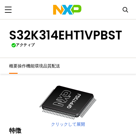
S32K314EHT1VPBST
アクティブ
概要
操作機能
環境
品質
配送
クリックして展開
特徴