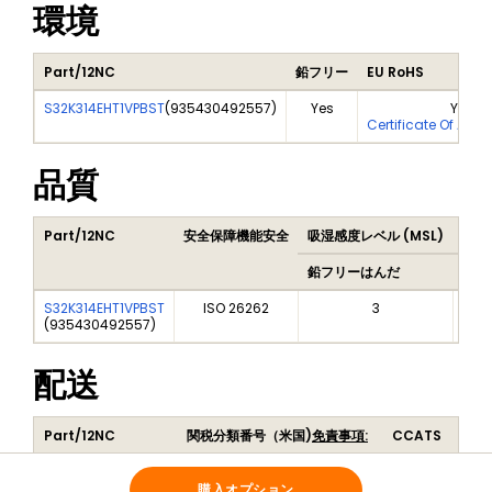
環境
Part/12NC
鉛フリー
EU RoHS
S32K314EHT1VPBST
(
935430492557
)
Yes
Yes
Certificate Of Anal
品質
Part/12NC
安全保障機能安全
吸湿感度レベル (MSL)
Pea
鉛フリーはんだ
鉛フ
S32K314EHT1VPBST
ISO 26262
3
(
935430492557
)
配送
Part/12NC
関税分類番号（米国)
免責事項:
CCATS
S32K314EHT1VPBST
854231
G191205
(
935430492557
)
購入オプション