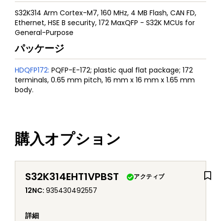
S32K314 Arm Cortex-M7, 160 MHz, 4 MB Flash, CAN FD,
Ethernet, HSE B security, 172 MaxQFP - S32K MCUs for
General-Purpose
パッケージ
HDQFP172
:
PQFP-E-172; plastic qual flat package; 172
terminals, 0.65 mm pitch, 16 mm x 16 mm x 1.65 mm
body.
購入オプション
S32K314EHT1VPBST
アクティブ
12NC
:
935430492557
詳細