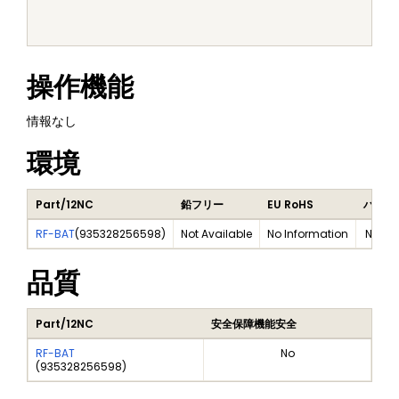
操作機能
情報なし
環境
Part/12NC
鉛フリー
EU RoHS
ハロゲ
RF-BAT
(
935328256598
)
Not Available
No Information
Not Av
品質
Part/12NC
安全保障機能安全
RF-BAT
No
(
935328256598
)