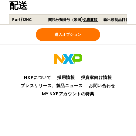
配送
Part/12NC
関税分類番号（米国)
免責事項:
輸出規制品目番号
RF-BAT
847330
EAR99
(
935328256598
)
購入オプション
NXPについて
採用情報
投資家向け情報
プレスリリース、製品ニュース
お問い合わせ
MY NXPアカウントの特典
プライバシー
ご利用規約
販売条件
アクセシビリティ
webサイトのフィードバック