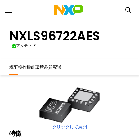
NXLS96722AES
アクティブ
概要
操作機能
環境
品質
配送
クリックして展開
特徴