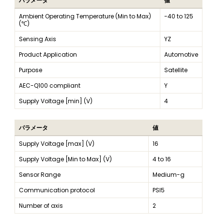
パラメータ
値
Ambient Operating Temperature (Min to Max)
-40 to 125
(℃)
Sensing Axis
YZ
Product Application
Automotive
Purpose
Satellite
AEC-Q100 compliant
Y
Supply Voltage [min] (V)
4
パラメータ
値
Supply Voltage [max] (V)
16
Supply Voltage [Min to Max] (V)
4 to 16
Sensor Range
Medium-g
Communication protocol
PSI5
Number of axis
2