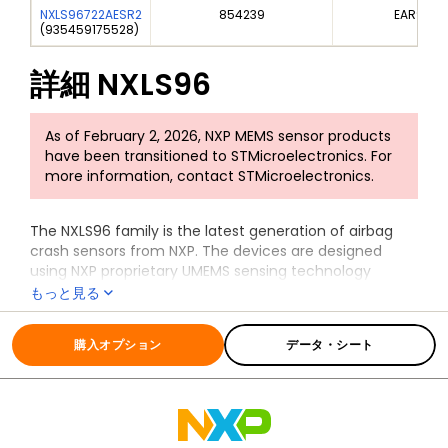
NXLS96722AESR2
854239
EAR99
(
935459175528
)
詳細
NXLS96
As of February 2, 2026, NXP MEMS sensor products
have been transitioned to STMicroelectronics. For
more information, contact STMicroelectronics.
The NXLS96 family is the latest generation of airbag
crash sensors from NXP. The devices are designed
using NXP proprietary UMEMS sensing technology
combined with a signal conditioning ASIC in a QFN 4 x 4
もっと見る
x 1.45 mm package.
全ての情報
NXLS96
The devices feature a user PSI5 interface. They can
購入オプション
データ・シート
measure acceleration in single or dual independent
axis configurations from +/-15.5 g to +/-500 g. The
embedded DSP provides fully programmable digital
high and low pass filtering.