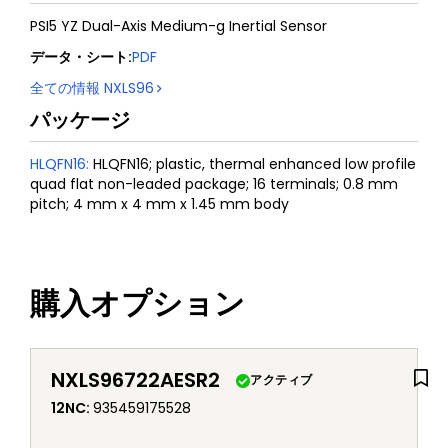
PSI5 YZ Dual-Axis Medium-g Inertial Sensor
データ・シート
:
PDF
全ての情報
NXLS96
パッケージ
HLQFN16
:
HLQFN16; plastic, thermal enhanced low profile
quad flat non-leaded package; 16 terminals; 0.8 mm
pitch; 4 mm x 4 mm x 1.45 mm body
購入オプション
NXLS96722AESR2
アクティブ
12NC
:
935459175528