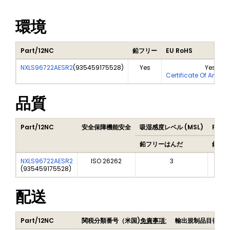
環境
Part/12NC
鉛フリー
EU RoHS
NXLS96722AESR2
(
935459175528
)
Yes
Yes
Certificate Of Analy
品質
Part/12NC
安全保障機能安全
吸湿感度レベル (MSL)
Peak
鉛フリーはんだ
鉛フ
NXLS96722AESR2
ISO 26262
3
(
935459175528
)
配送
Part/12NC
関税分類番号（米国)
免責事項:
輸出規制品目番号