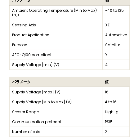
パラメータ
値
Ambient Operating Temperature (Min to Max)
-40 to 125
(℃)
Sensing Axis
XZ
Product Application
Automotive
Purpose
Satellite
AEC-Q100 compliant
Y
Supply Voltage [min] (V)
4
パラメータ
値
Supply Voltage [max] (V)
16
Supply Voltage [Min to Max] (V)
4 to 16
Sensor Range
High-g
Communication protocol
PSI5
Number of axis
2