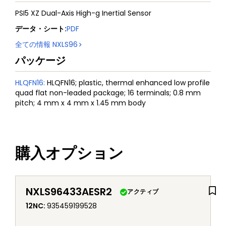
PSI5 XZ Dual-Axis High-g Inertial Sensor
データ・シート
:
PDF
全ての情報
NXLS96
パッケージ
HLQFN16
:
HLQFN16; plastic, thermal enhanced low profile
quad flat non-leaded package; 16 terminals; 0.8 mm
pitch; 4 mm x 4 mm x 1.45 mm body
購入オプション
NXLS96433AESR2
アクティブ
12NC
:
935459199528