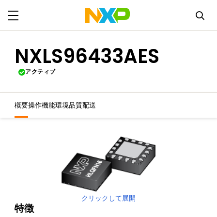
NXLS96433AES
アクティブ
概要
操作機能
環境
品質
配送
クリックして展開
特徴