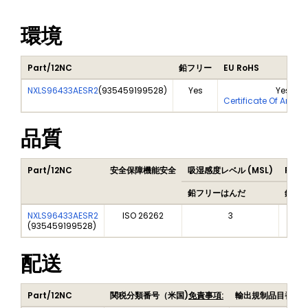
環境
Part/12NC
鉛フリー
EU RoHS
NXLS96433AESR2
(
935459199528
)
Yes
Yes
Certificate Of Analy
品質
Part/12NC
安全保障機能安全
吸湿感度レベル (MSL)
Peak
鉛フリーはんだ
鉛フ
NXLS96433AESR2
ISO 26262
3
(
935459199528
)
配送
Part/12NC
関税分類番号（米国)
免責事項:
輸出規制品目番号