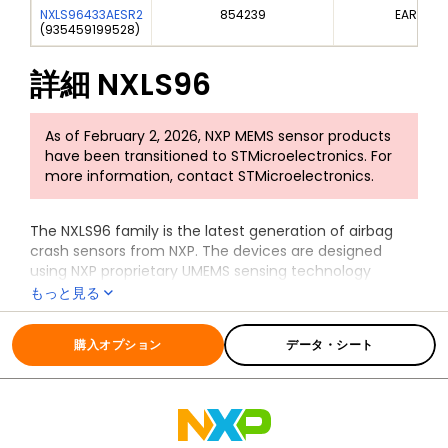
NXLS96433AESR2
854239
EAR99
(
935459199528
)
詳細
NXLS96
As of February 2, 2026, NXP MEMS sensor products
have been transitioned to STMicroelectronics. For
more information, contact STMicroelectronics.
The NXLS96 family is the latest generation of airbag
crash sensors from NXP. The devices are designed
using NXP proprietary UMEMS sensing technology
combined with a signal conditioning ASIC in a QFN 4 x 4
もっと見る
x 1.45 mm package.
全ての情報
NXLS96
The devices feature a user PSI5 interface. They can
購入オプション
データ・シート
measure acceleration in single or dual independent
axis configurations from +/-15.5 g to +/-500 g. The
embedded DSP provides fully programmable digital
high and low pass filtering.