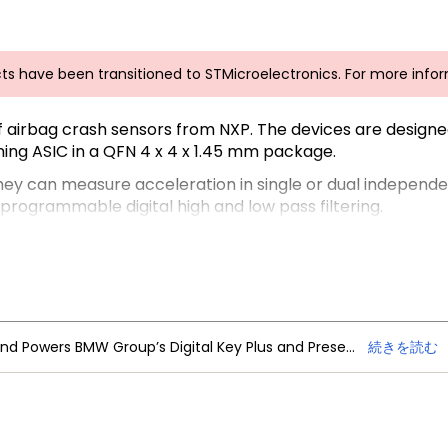
ts have been transitioned to STMicroelectronics. For more info
of airbag crash sensors from NXP. The devices are desig
ing ASIC in a QFN 4 x 4 x 1.45 mm package.
hey can measure acceleration in single or dual independen
rogrammable digital high and low pass filtering.
ed up to 125 °C operating temperature and is compliant w
ion. NXLS96 products have been developed following ISO262
y, contact your local
sales office
.
NXP Trimension Ultra-Wideband Powers BMW Group’s Digital Key Plus and Presence Detection
続きを読む