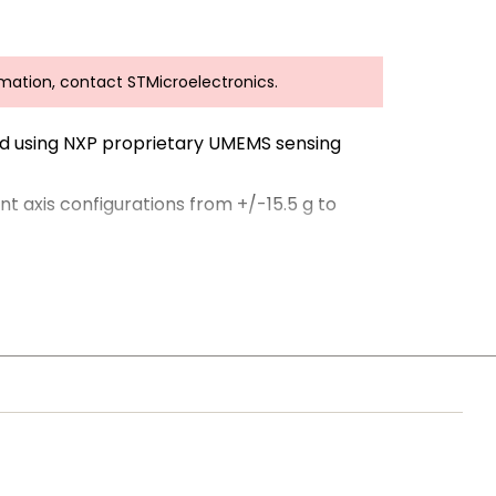
rmation, contact STMicroelectronics.
ned using NXP proprietary UMEMS sensing
t axis configurations from +/-15.5 g to
ith the AK LV 27 requirements. The package
62 2018 edition and can be used in up to