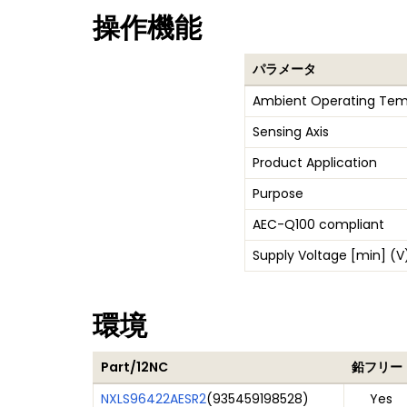
操作機能
パラメータ
Ambient Operating Tem
Sensing Axis
Product Application
Purpose
AEC-Q100 compliant
Supply Voltage [min] (V
環境
Part/12NC
鉛フリー
NXLS96422AESR2
(
935459198528
)
Yes