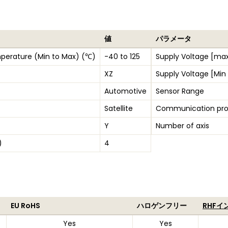
値
パラメータ
perature (Min to Max) (℃)
-40 to 125
Supply Voltage [max
XZ
Supply Voltage [Min
Automotive
Sensor Range
Satellite
Communication pro
Y
Number of axis
)
4
EU RoHS
ハロゲンフリー
RHFイ
Yes
Yes