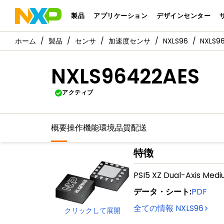
製品
アプリケーション
デザインセンター
製品
センサ
加速度センサ
NXLS96
NXLS9
NXLS96422AES
アクティブ
概要
操作機能
環境
品質
配送
特徴
PSI5 XZ Dual-Axis Medi
データ・シート
:
PDF
全ての情報
NXLS96
クリックして展開