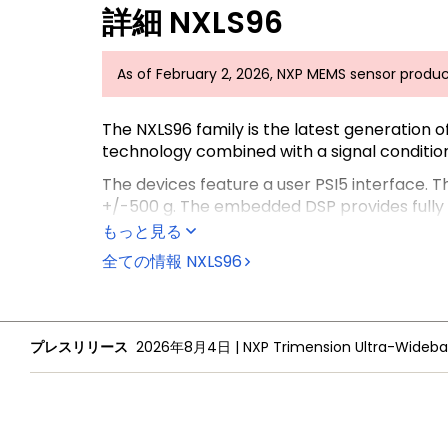
詳細
NXLS96
As of February 2, 2026, NXP MEMS sensor produc
The NXLS96 family is the latest generation 
technology combined with a signal condition
The devices feature a user PSI5 interface. T
+/-500 g. The embedded DSP provides fully p
もっと見る
The NXLS96 family is fully AEC-Q100 qualifi
has wettable flanks for solder join inspect
全ての情報
NXLS96
ASIL D system.
For additional information and sample availabilit
プレスリリース
2026年8月4日
|