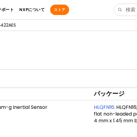
サポート
NXPについて
ストア
6422AES
パッケージ
um-g Inertial Sensor
HLQFN16
:
HLQFN16;
flat non-leaded p
4 mm x 1.45 mm 