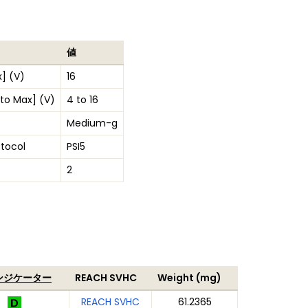
値
] (V)
16
 to Max] (V)
4 to 16
Medium-g
tocol
PSI5
2
ンジケーター
REACH SVHC
Weight (mg)
REACH SVHC
61.2365