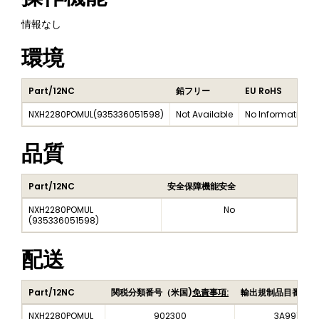
情報なし
環境
Part/12NC
鉛フリー
EU RoHS
NXH2280POMUL
(
935336051598
)
Not Available
No Information
品質
Part/12NC
安全保障機能安全
NXH2280POMUL
No
(
935336051598
)
配送
Part/12NC
関税分類番号（米国)
免責事項:
輸出規制品目番号（
NXH2280POMUL
902300
3A991A2