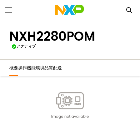
NXH2280POM
アクティブ
概要
操作機能
環境
品質
配送