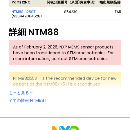
Part/12NC
関税分類番号（米国)
免責事項:
輸出規制品目番号
NTM88J125ST1
854239
EAR99
(
935449064528
)
詳細
NTM88
As of February 2, 2026, NXP MEMS sensor products
have been transitioned to STMicroelectronics. For
more information, contact STMicroelectronics.
NTM88x1x5ST1 is the recommended device for new
designs as the NTM88x1x5T1 is discontinued.
もっと見る
The NTM88 is a highly integrated tire pressure sensor
全ての情報
NTM88
family and is providing the following features.
Small footprint in a 4 mm x 4 mm package
Low power consumption at 180 nA tvp (Stand-by
current @ 3.0 V, 25 °C)