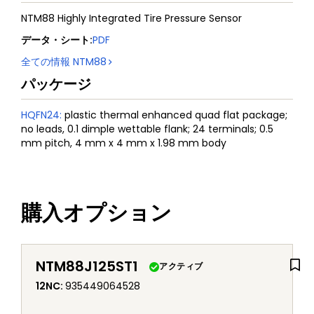
NTM88 Highly Integrated Tire Pressure Sensor
データ・シート
:
PDF
全ての情報
NTM88
パッケージ
HQFN24
:
plastic thermal enhanced quad flat package;
no leads, 0.1 dimple wettable flank; 24 terminals; 0.5
mm pitch, 4 mm x 4 mm x 1.98 mm body
購入オプション
NTM88J125ST1
アクティブ
12NC
:
935449064528