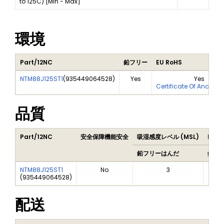
to 125C) [Min - Max]
環境
Part/12NC
鉛フリー
EU RoHS
NTM88J125ST1
(
935449064528
)
Yes
Yes
Certificate Of Analysi
品質
Part/12NC
安全保障機能安全
吸湿感度レベル (MSL)
Peak
鉛フリーはんだ
鉛フ
NTM88J125ST1
No
3
(
935449064528
)
配送