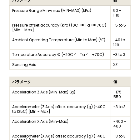
パラメータ
値
Pressure Range Min-max (MIN-MAX) (kPa)
90 -
1110
Pressure offset accuracy (kPa) (0C <= Ta <= 70C)
-5 to 5
[Min - Max]
Ambient Operating Temperature (Min to Max) (℃)
-40 to
125
Temperature Accuracy © (-20C <= Ta <= +70C)
-3 to 3
Sensing Axis
XZ
パラメータ
値
Acceleration Z Axis (Min-Max) (g)
-175 -
550
Accelerometer (Z Axis) offset accuracy (g) (-40C
-3 to 3
to 125C) [MIn - Max]
Acceleration X Axis (Min-Max)
-400 -
400
Accelerometer (X Axis) offset accuracy (g) (-40C
-3 to 3