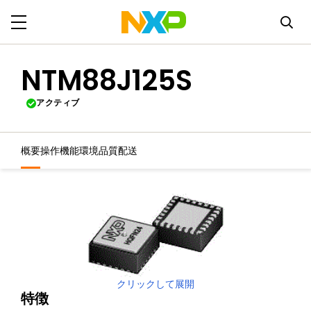
NTM88J125S
アクティブ
概要
操作機能
環境
品質
配送
クリックして展開
特徴