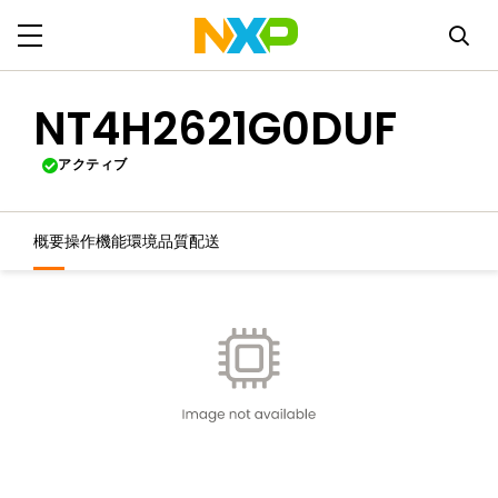
NT4H2621G0DUF
アクティブ
概要
操作機能
環境
品質
配送