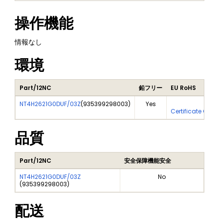
操作機能
情報なし
環境
Part/12NC
鉛フリー
EU RoHS
NT4H2621G0DUF/03Z
(
935399298003
)
Yes
Yes
Certificate Of A
品質
Part/12NC
安全保障機能安全
NT4H2621G0DUF/03Z
No
(
935399298003
)
配送