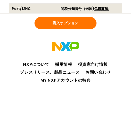
Part/12NC
関税分類番号（米国)
免責事項:
NT4H2621G0DUF/03Z
854231
(
935399298003
)
購入オプション
NXPについて
採用情報
投資家向け情報
プレスリリース、製品ニュース
お問い合わせ
MY NXPアカウントの特典
プライバシー
ご利用規約
販売条件
アクセシビリティ
webサイトのフィードバック
©2006-2026 NXP Semiconductors. All rights reserved.