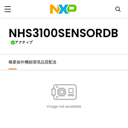
NHS3100SENSORDB
アクティブ
概要
操作機能
環境
品質
配送