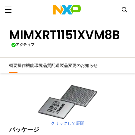
MIMXRT1151XVM8B
アクティブ
概要
操作機能
環境
品質
配送
製品変更のお知らせ
クリックして展開
パッケージ