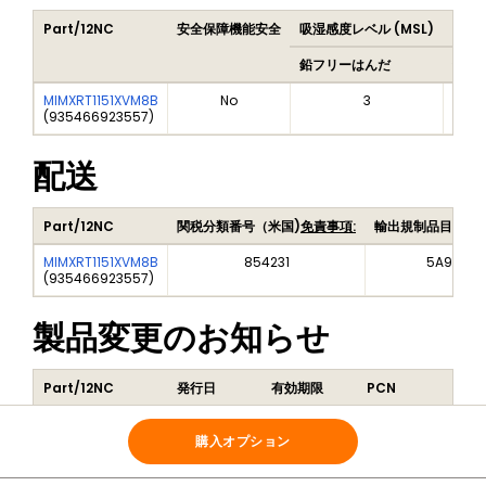
Part/12NC
安全保障機能安全
吸湿感度レベル (MSL)
Peak
鉛フリーはんだ
鉛フ
MIMXRT1151XVM8B
No
3
(
935466923557
)
配送
Part/12NC
関税分類番号（米国)
免責事項:
輸出規制品目番号
MIMXRT1151XVM8B
854231
5A992C
(
935466923557
)
製品変更のお知らせ
Part/12NC
発行日
有効期限
PCN
タイ
MIMXRT1151XVM8B
2026-07-31
2026-08-31
202607015I
BGA
(
935466923557
)
購入オプション