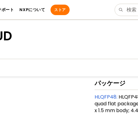
サポート
NXPについて
ストア
UD
パッケージ
HLQFP48
:
HLQFP48
quad flat package
x 1.5 mm body; 4