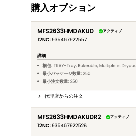
購入オプション
MFS2633HMDAKUD
アクティブ
12NC
:
935467922557
詳細
梱包
:
TRAY
-
Tray, Bakeable, Multiple in Drypa
最小パッケージ数量
:
250
最小注文数量
:
250
代理店からの注文
MFS2633HMDAKUDR2
アクティブ
12NC
:
935467922528