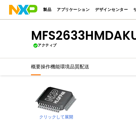
製品
アプリケーション
デザインセンター
MFS2633HMDAK
アクティブ
概要
操作機能
環境
品質
配送
クリックして展開