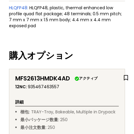
HLQFP48
:
HLQFP48, plastic, thermal enhanced low
profile quad flat package; 48 terminals; 0.5 mm pitch;
7 mm x 7 mm x 1.5 mm body; 4.4 mm x 4.4 mm
exposed pad
購入オプション
MFS2613HMDK4AD
アクティブ
12NC
:
935467463557
詳細
梱包
:
TRAY
-
Tray, Bakeable, Multiple in Drypack
最小パッケージ数量
:
250
最小注文数量
:
250