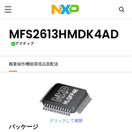
MFS2613HMDK4AD
アクティブ
概要
操作機能
環境
品質
配送
クリックして展開
パッケージ