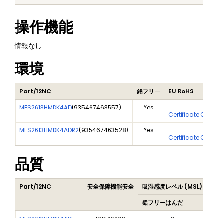
操作機能
情報なし
環境
Part/12NC
鉛フリー
EU RoHS
MFS2613HMDK4AD
(
935467463557
)
Yes
Yes
Certificate Of An
MFS2613HMDK4ADR2
(
935467463528
)
Yes
Yes
Certificate Of An
品質
Part/12NC
安全保障機能安全
吸湿感度レベル (MSL)
Pe
鉛フリーはんだ
鉛