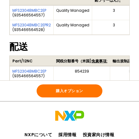
鉛フリーはんだ
MFS2304BMBC2EP
Quality Managed
3
(
935466564557
)
MFS2304BMBC2EPR2
Quality Managed
3
(
935466564528
)
配送
Part/12NC
関税分類番号（米国)
免責事項:
輸出規制品目番
MFS2304BMBC2EP
854239
EAR9
(
935466564557
)
MFS2304BMBC2EPR2
854239
EAR9
(
935466564528
)
購入オプション
NXPについて
採用情報
投資家向け情報