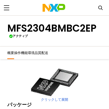
MFS2304BMBC2EP
アクティブ
概要
操作機能
環境
品質
配送
クリックして展開
パッケージ