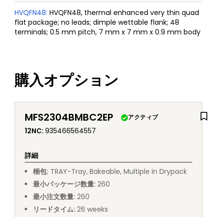
HVQFN48
:
HVQFN48, thermal enhanced very thin quad
flat package; no leads; dimple wettable flank; 48
terminals; 0.5 mm pitch, 7 mm x 7 mm x 0.9 mm body
購入オプション
MFS2304BMBC2EP
アクティブ
12NC
:
935466564557
詳細
梱包
:
TRAY
-
Tray, Bakeable, Multiple in Drypack
最小パッケージ数量
:
260
最小注文数量
:
260
リードタイム
:
26
weeks