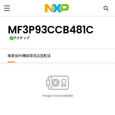
MF3P93CCB481C
アクティブ
概要
操作機能
環境
品質
配送