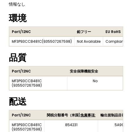
情報なし
環境
Part/12NC
鉛フリー
EU RoHS
MF3P93CCB481C
(
935507267598
)
Not Available
Compliant
品質
Part/12NC
安全保障機能安全
MF3P93CCB481C
No
(
935507267598
)
配送
Part/12NC
関税分類番号（米国)
免責事項:
輸出規制品目番号
MF3P93CCB481C
854231
5A992C
(
935507267598
)