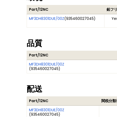
Part/12NC
鉛フ
MF3DH8301DUE/00Z
(
935460027045
)
Ye
品質
Part/12NC
MF3DH8301DUE/00Z
(
935460027045
)
配送
Part/12NC
関税分類
MF3DH8301DUE/00Z
(
935460027045
)