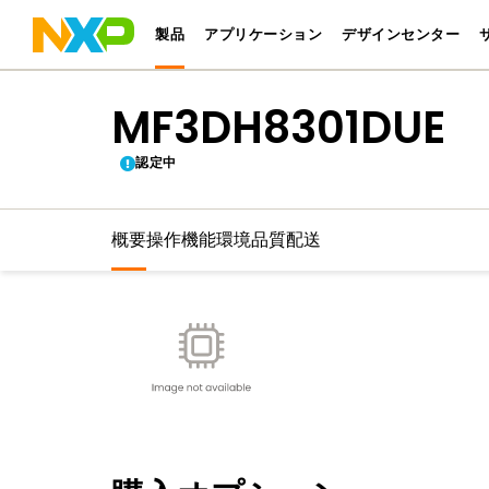
製品
アプリケーション
デザインセンター
MF3DH8301DUE
認定中
概要
操作機能
環境
品質
配送