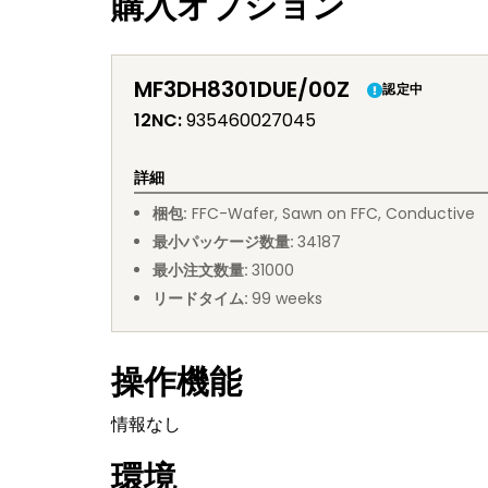
購入オプション
MF3DH8301DUE/00Z
認定中
12NC
:
935460027045
詳細
梱包
:
FFC
-
Wafer, Sawn on FFC, Conductive
最小パッケージ数量
:
34187
最小注文数量
:
31000
リードタイム
:
99
weeks
操作機能
情報なし
環境