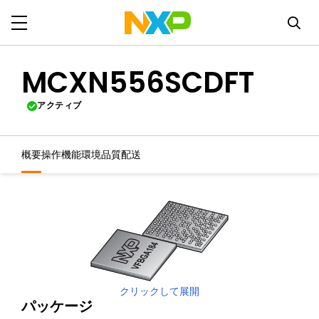
MCXN556SCDFT
アクティブ
概要
操作機能
環境
品質
配送
クリックして展開
パッケージ