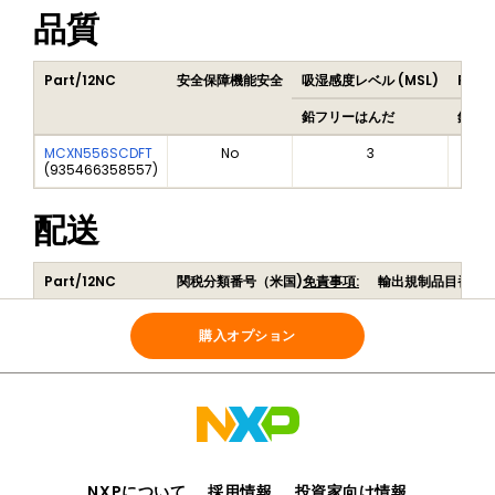
品質
Part/12NC
安全保障機能安全
吸湿感度レベル (MSL)
Peak
鉛フリーはんだ
鉛フ
MCXN556SCDFT
No
3
(
935466358557
)
配送
Part/12NC
関税分類番号（米国)
免責事項:
輸出規制品目番号
MCXN556SCDFT
854231
5A992C
(
935466358557
)
購入オプション
NXPについて
採用情報
投資家向け情報