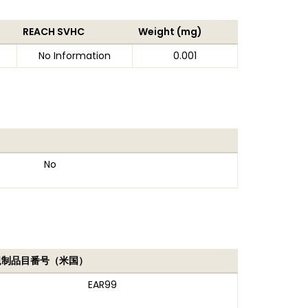
REACH SVHC
Weight (mg)
No Information
0.001
No
規制品目番号（米国）
EAR99