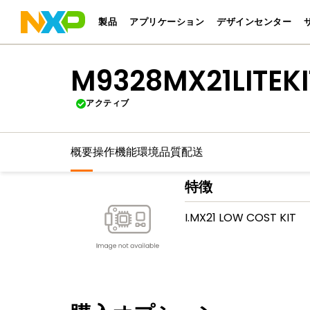
製品
アプリケーション
デザインセンター
M9328MX21LITEKI
アクティブ
概要
操作機能
環境
品質
配送
特徴
I.MX21 LOW COST KIT