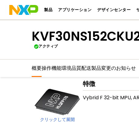
製品
アプリケーション
デザインセンター
KVF30NS152CKU
アクティブ
概要
操作機能
環境
品質
配送
製品変更のお知らせ
特徴
Vybrid F 32-bit MPU, 
クリックして展開