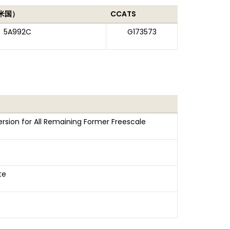
米国）
CCATS
5A992C
G173573
rsion for All Remaining Former Freescale
te