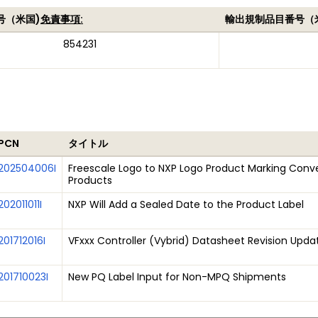
号（米国)
免責事項:
輸出規制品目番号（
854231
PCN
タイトル
202504006I
Freescale Logo to NXP Logo Product Marking Conve
Products
202011011I
NXP Will Add a Sealed Date to the Product Label
201712016I
VFxxx Controller (Vybrid) Datasheet Revision Upda
201710023I
New PQ Label Input for Non-MPQ Shipments