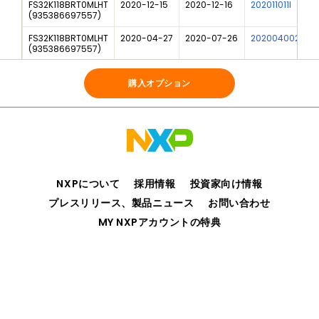
FS32K118BRT0MLHT
2020-12-15
2020-12-16
202011011I
(
935386697557
)
FS32K118BRT0MLHT
2020-04-27
2020-07-26
202004002F01
(
935386697557
)
FS32K118BRT0MLHT
2020-03-13
2020-03-14
202002024I
(
935386697557
)
購入オプション
NXPについて
採用情報
投資家向け情報
プレスリリース、製品ニュース
お問い合わせ
MY NXPアカウントの特典
プライバシー
ご利用規約
販売条件
アクセシビリティ
webサイトのフィードバック