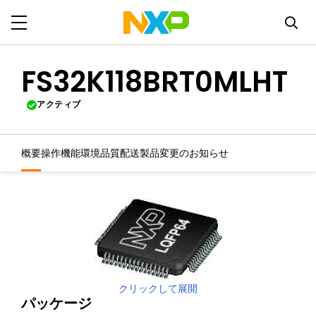
FS32K118BRT0MLHT
アクティブ
概要
操作機能
環境
品質
配送
製品変更のお知らせ
クリックして展開
パッケージ