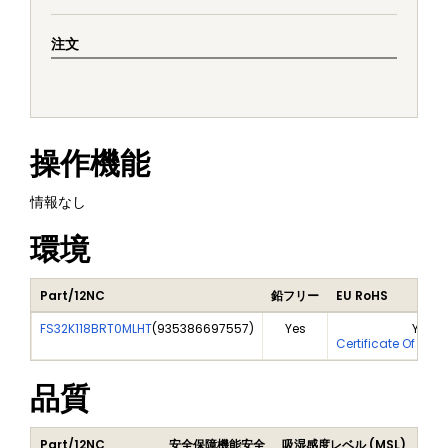
注文
操作機能
情報なし
環境
Part/12NC
鉛フリー
EU RoHS
FS32K118BRT0MLHT
(
935386697557
)
Yes
Yes
Certificate Of Ana
品質
Part/12NC
安全保障機能安全
吸湿感度レベル (MSL)
Pea