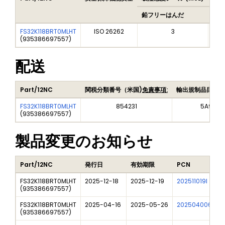
鉛フリーはんだ
鉛フ
FS32K118BRT0MLHT
ISO 26262
3
(
935386697557
)
配送
Part/12NC
関税分類番号（米国)
免責事項:
輸出規制品目番号
FS32K118BRT0MLHT
854231
5A992C
(
935386697557
)
製品変更のお知らせ
Part/12NC
発行日
有効期限
PCN
FS32K118BRT0MLHT
2025-12-18
2025-12-19
202511019I
(
935386697557
)
FS32K118BRT0MLHT
2025-04-16
2025-05-26
202504006I
(
935386697557
)