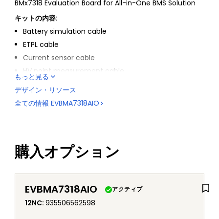
BMx7318 Evaluation Board for All-in-One BMS Solution
キットの内容:
Battery simulation cable
ETPL cable
Current sensor cable
HV point measurement cable
もっと見る
Type-C to USB cable
デザイン・リソース
LV supply cable
全ての情報
EVBMA7318AIO
購入オプション
EVBMA7318AIO
アクティブ
12NC
:
935506562598