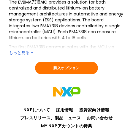
The EVBMA7318AIO provides a solution for both
centralized and distributed lithium‑ion battery
management architectures in automotive and energy
storage system (ESS) applications. The board
integrates two BMA7318 devices controlled by a single
microcontroller (MCU). Each BMA7318 can measure
lithium‑ion batteries with 4 to 18 cells.
The first BMA7318 communicates with the MCU via
もっと見る
isolated SPI (ISO‑SPI) and connects to the second
BMA7318 through TPL with transformer isolation.
全ての情報
EVBMA7318AIO
Off‑board TPL communication also uses transformer
購入オプション
isolation. The MCU is powered by a System Basis Chip
(SBC) supplied from a 12 VDC source.
NXPについて
採用情報
投資家向け情報
プレスリリース、製品ニュース
お問い合わせ
MY NXPアカウントの特典