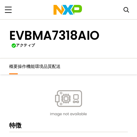
EVBMA7318AIO
アクティブ
概要
操作機能
環境
品質
配送
特徴