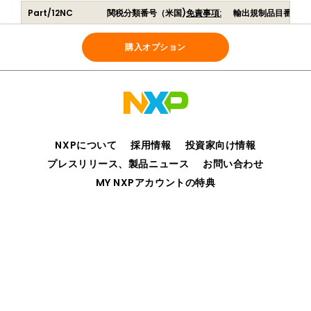
Part/12NC
関税分類番号（米国)
免責事項:
輸出規制品目番号（
CONNECTCHRG
999999
TBD
(
939100004104
)
購入オプション
NXPについて
採用情報
投資家向け情報
プレスリリース、製品ニュース
お問い合わせ
MY NXPアカウントの特典
プライバシー
ご利用規約
販売条件
アクセシビリティ
webサイトのフィードバック
©2006-2026 NXP Semiconductors. All rights reserved.