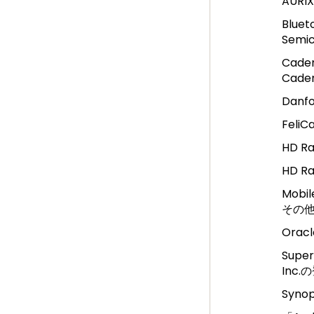
AURI
Blue
Sem
Cad
Cade
Danf
Fel
HD R
HD R
Mob
その他の
Ora
Supe
Inc
Syno