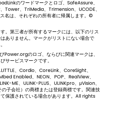
e、RoadLinkのワードマークとロゴ、SafeAssure、
、Tower、TriMedia、Trimension、UCODE、
はサービス名は、それぞれの所有者に帰属します。©
ます。第三者が所有するマークには、以下のリス
ではありません。マークがリストにない場合で
ん。
erおよびPower.orgのロゴ、ならびに関連マークは、
およびサービスマークです。
ITTLE、Cordio、CoreLink、CoreSight、
、Mbed Enabled、NEON、POP、RealView、
INK-ME、ULINK-PLUS、ULINKpro、μVision、
（またはその子会社）の商標または登録商標です。関連技
されている場合があります。All rights