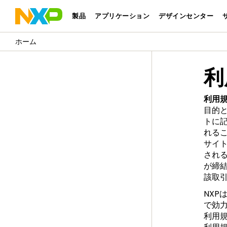
製品
アプリケーション
デザインセンター
利
利用
目的
トに
れる
サイ
され
が締
該取
NX
で効
利用