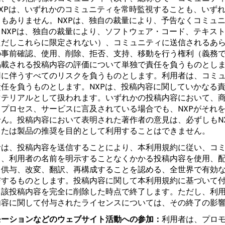
NXPは、いずれかのコミュニティを常時監視することも、いず
ともありません。NXPは、独自の裁量により、予告なくコミュ
、NXPは、独自の裁量により、ソフトウェア・コード、テキス
ただしこれらに限定されない）、コミュニティに送信されるあ
の事前確認、使用、削除、拒否、支持、移動を行う権利（義務
掲載される投稿内容の評価について単独で責任を負うものとし
用に伴うすべてのリスクを負うものとします。利用者は、コミ
責任を負うものとします。NXPは、投稿内容に関していかなる
マテリアルとして扱われます。いずれかの投稿内容において、
、プロセス、サービスに言及されている場合でも、NXPがそれ
せん。投稿内容において表明された著作者の意見は、必ずしもN
または製品の推奨を目的として利用することはできません。
者は、投稿内容を送信することにより、本利用規約に従い、コ
し、利用者の名前を明示することなくかかる投稿内容を使用、
ス供与、改変、翻訳、再構成することを認める、全世界で有効
与するものとします。投稿内容に関して本利用規約に基づいて
当該投稿内容を完全に削除した時点で終了します。ただし、利
内容に関して付与されたライセンスについては、その終了の影
モーションなどのウェブサイト活動への参加：
利用者は、プロモ