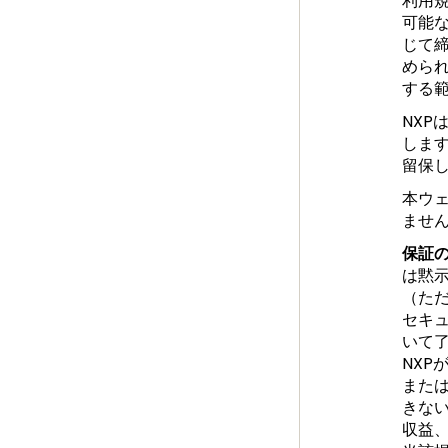
利用
可能
じて
めら
する
NX
しま
留保
本ウ
ませ
保証
は黙
（た
セキ
いて
NX
また
きな
収益