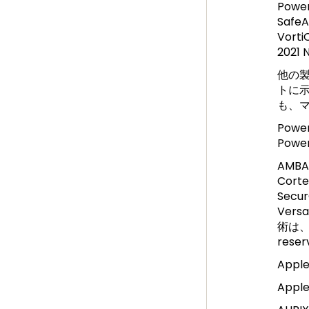
Powe
Safe
Vor
2021 N
他の
トに
も、
Pow
Pow
AMB
Corte
Secu
Ver
術は、
reser
Appl
Appl