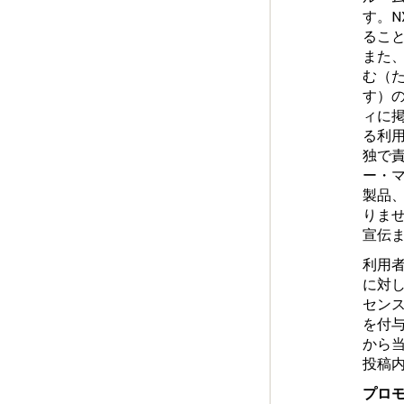
す。
るこ
また
む（
す）
ィに
る利
独で
ー・
製品
りま
宣伝
利用
に対
セン
を付
から
投稿
プロ