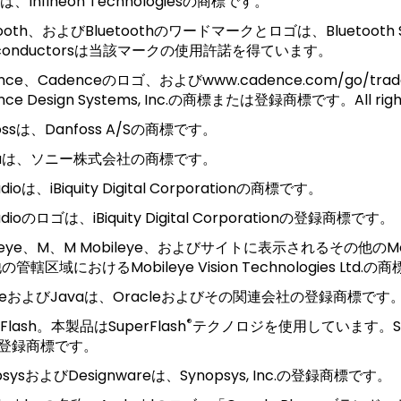
Xは、Infineon Technologiesの商標です。
tooth、およびBluetoothのワードマークとロゴは、Bluetooth
iconductorsは当該マークの使用許諾を得ています。
ence、Cadenceのロゴ、およびwww.cadence.com/go/t
nce Design Systems, Inc.の商標または登録商標です。All rights 
ossは、Danfoss A/Sの商標です。
iCaは、ソニー株式会社の商標です。
adioは、iBiquity Digital Corporationの商標です。
adioのロゴは、iBiquity Digital Corporationの登録商標です。
ileye、M、M Mobileye、およびサイトに表示されるその他の
管轄区域におけるMobileye Vision Technologies Ltd.
cleおよびJavaは、Oracleおよびその関連会社の登録商標です
®
rFlash。本製品はSuperFlash
テクノロジを使用しています。Sup
.の登録商標です。
psysおよびDesignwareは、Synopsys, Inc.の登録商標です。