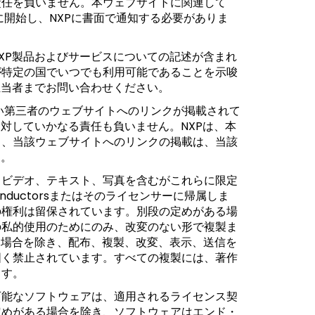
責任を負いません。本ウェブサイトに関連して
に開始し、NXPに書面で通知する必要がありま
XP製品およびサービスについての記述が含まれ
が特定の国でいつでも利用可能であることを示唆
担当者までお問い合わせください。
ない第三者のウェブサイトへのリンクが掲載されて
対していかなる責任も負いません。NXPは、本
り、当該ウェブサイトへのリンクの掲載は、当該
ん。
、ビデオ、テキスト、写真を含むがこれらに限定
nductorsまたはそのライセンサーに帰属しま
の権利は留保されています。別段の定めがある場
の私的使用のためにのみ、改変のない形で複製ま
た場合を除き、配布、複製、改変、表示、送信を
固く禁止されています。すべての複製には、著作
ます。
可能なソフトウェアは、適用されるライセンス契
定めがある場合を除き、ソフトウェアはエンド・