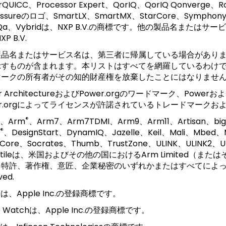
rQUICC、Processor Expert、QorIQ、QorIQ Qonverg
Assureのロゴ、SmartLX、SmartMX、StarCore、Symphony
tiQa、Vybridは、NXP B.V.の商標です。他の製品名また
XP B.V.
製品名またはサービス名は、第三者に帰属している場合があり
示すものが含まれます。本リストはすべてを網羅しているわけ
マークの所有者がその知的財産権を放棄したことにはなりませ
er ArchitectureおよびPower.orgのワードマーク、Pow
er.orgによってライセンスが許諾されているトレードマーク
®
A、Arm
、Arm7、Arm7TDMI、Arm9、Arm11、Artisan、big.L
®
、DesignStart、DynamIQ、Jazelle、Keil、Mali、Mbed
rCore、Socrates、Thumb、TrustZone、ULINK、ULINK2、UL
satileは、米国およびその他の国におけるArm Limited
特許、著作権、意匠、企業秘密のいずれかまたはすべてによって保護
ved.
eは、Apple Inc.の登録商標です。
e Watchは、Apple Inc.の登録商標です。