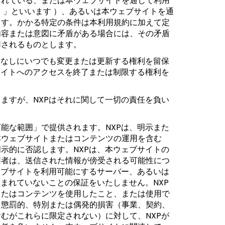
されている、または本ウェブサイトを通じて利用
 」といいます ）、あるいは本ウェブサイトを通
ます。かかる特定の条件は本利用規約に加えて定
内容または意図に矛盾がある場合には、その矛盾
用されるものとします。
告なしにいつでも変更または更新する権利を留保
サイトへのアクセスを終了または制限する権利を
ますが、NXPはそれに関して一切の責任を負い
能な範囲」で提供されます。NXPは、明示また
本ウェブサイトまたはコンテンツの運用を含む
示的に否認します。NXPは、本ウェブサイトの
用者は、送信された情報が傍受される可能性につ
ェブサイトを利用可能にするサーバー、あるいは
まれていないことの保証をいたしません。NXP
またはコンテンツを使用したこと、または使用で
、懲罰的、特別または偶発的損害（事業、契約、
むがこれらに限定されない）に対して、NXPが