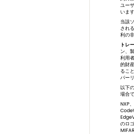
ユー
いま
当該
され
利の
トレ
ン、
利用
的財産
るこ
パー
以下
場合
NXP、
Code
Edge
のロゴ、
MIFA