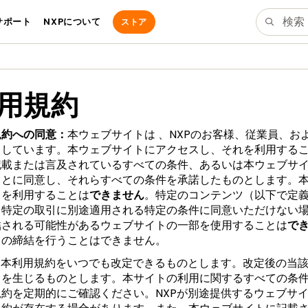
サポート
NXPについて
ストア
用規約
規約への同意：
本ウェブサイトは 、NXPのお客様、従業員、お
としています。本ウェブサイトにアクセスし、それを利用する
記載または言及されているすべての条件、あるいは本ウェブサ
ことに同意し、それらすべての条件を承諾したものとします。
トを利用することは
できません
。特定のコンテンツ（以下で定
る特定の取引に別途適用される特定の条件に同意いただけない
結される可能性があるウェブサイトの一部を使用することは
で
引の締結を行うことはできません。
Pは本利用規約をいつでも改定できるものとします。改定後の当
力を生じるものとします。本サイトの利用に関するすべての条
規約を定期的にご確認ください。NXPが別途提供するウェブサ