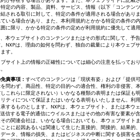
規約が存在する場合があります。また、本ウェブサイトに記載
な特定の内容、製品、資料、サービス、情報（以下「コンテンツ
締結される取引に対して、特定の条件が適用される場合があり
れている場合があり、また、本利用規約とかかる特定の条件の
範囲に限り、かかる特定の条件の定めが利用規約に優先して適
Pは、本ウェブサイトのコンテンツまたはその形式に関して、予
す。NXPは、理由の如何を問わず、独自の裁量により本ウェブ
します。
ェブサイト上の情報の正確性については細心の注意を払っており
ん。
の免責事項：
すべてのコンテンツは「現状有姿」および「提供可
示を問わず、商品性、特定の目的への適合性、権利の非侵害、
だしこれらに限定されない）いかなる種類の表明または保証も明
ュリティについて保証またはいかなる表明もいたしません。利
了承するものとします。NXPは、本ウェブサイト、または本ウ
Pが送信する電子的通信にウイルスまたはその他の有害な要素が含
はその関連会社は、いかなる場合においても、本ウェブサイト
いことに起因あるいは関連して生じた直接的、間接的、結果的
、データ、情報の損失、またはビジネスの中断に関する損害を含