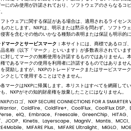
ザーにのみ使用が許諾されており、ソフトウェアのさらなるコ
す。
ソフトウェアに関する保証がある場合は、適用されるライセン
るものとします。NXPは、明示または黙示を問わず、ソフトウ
非侵害を含むその他のいかなる種類の表明または保証も明示的
ードマークとサービスマーク：
本サイトには、商標であるロゴ
製品名称（以下「マーク」といいます）が多数表示されています
者に対してマークの無断使用を許諾するものではありません。本
権であるマークの使用を利用者に許諾するものではありません。
とを奨励しますが、NXPのトレードマークまたはサービスマーク
リンクとして使用することはできません。
の各マークはNXPに帰属します。本リストはすべてを網羅して
でも、NXPがその知的財産権を放棄したことにはなりません。
NXPのロゴ、NXP SECURE CONNECTIONS FOR A SMARTER W
Warrior、ColdFire、ColdFire+、CoolFlux、CoolFlux DSP
Verse、elQ、Embrace、Freescale、GreenChip、HITA
JCOP、Kinetis、Layerscape、MagniV、Mantis、MCCI、MI
RE4Mobile、MIFARE Plus、MIFARE Ultralight、MiGLO、