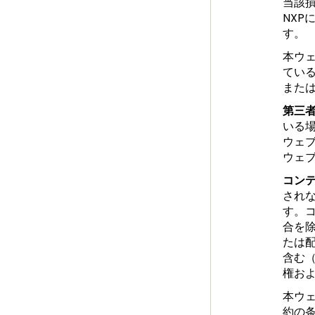
当該
NXP
す。
本ウ
てい
また
第三
いる
ウェ
ウェ
コン
されな
す。
合を
たは
含む
権お
本ウ
約の