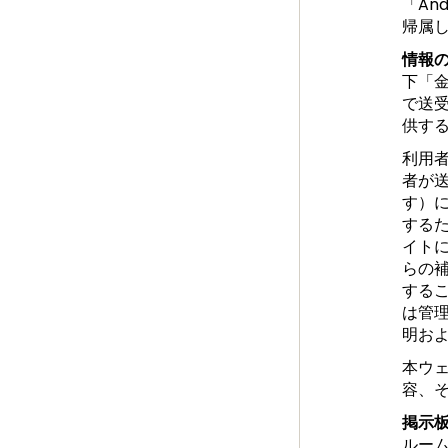
「An
帰属
情報
下「
で送
供す
利用
者が
す）
する
イト
らの
する
は管
明お
本ウ
容、
掲示
ルー