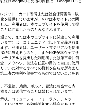
、およびGoogleのその他の商標は、Google LLCに
クレジット・カード番号または社会保障番号（以
化を提供していますが、NXPは本サイトとの間
ません。利用者は、本ウェブサイトを使用して提
うことに同意したものとみなされます。
を通じて、または本ウェブサイトに関連して利用
いいます）は、コミュニティ（以下で定義されま
れます。利用者は、ユーザー・マテリアルを使用
XPに与えるものとし、またNXPが本ウェブサ
・マテリアルを提出した利用者または第三者に何
概念、ノウハウ、技法を任意の目的で自由に使用
テリアルに対するすべての権利を自らが所有また
が第三者の権利を侵害するものではないことを表
つ、不道徳、扇動、ポルノ、冒涜に相当する内
投稿または送信することは禁じられています。
掲示板、コミュニティ・フォーラム、チャット・
ィ」といいます）を随時追加する場合がありま