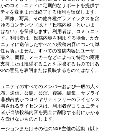
れかのコミュニティに定期的なサポートを提供す
ニティを変更または終了する権利を留保します。
ト、画像、写真、その他各種グラフィックスを含
らゆるコンテンツ（以下「投稿内容」といいま
ではない）を留保します。利用者は、コミュニテ
ます。利用者は、投稿内容を利用する場合、かか
ュニティに送信したすべての投稿内容について単
責任も負いません。すべての投稿内容はユーザ
商品名、商標、メーカーなどによって特定の商用
を支持または推奨することを示唆するものではあ
XPの意見を表明または反映するものではなく、
ミュニティのすべてのメンバーおよび一般の人々
配布、送信、公開、公演、複製、編集、サブライ
な非独占的かつロイヤリティフリーのライセンス
付与されるライセンスは、利用者がコミュニティ
用者が当該投稿内容を完全に削除する前にかかる
響を受けないものとします。
ーションまたはその他のNXP主催の活動（以下