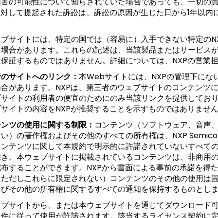
損害の可能性について知らされていた場合であっても、一切の
に対して提起された訴訟は、訴訟の原因が生じた日から1年以内
ェブサイトには、特定の国では（容易に）入手できない特定のN
る場合があります。これらの記述は、当該製品またはサービス
は保証するものではありません。詳細については、NXPの営業
者のサイトへのリンク：
本Webサイトには、NXPの管理下に
場合があります。NXPは、第三者のウェブサイトのコンテンツに
ブサイトの利用者の便宜のためにのみ当該リンクを提供してお
ブサイトの内容をNXPが推奨することを示すものではありませ
テンツの使用に関する制限：
コンテンツ（ソフトウェア、音声
い）の著作権およびその他のすべての所有権は、NXP Semico
コンテンツに関して本規約で明示的に許諾されていないすべて
除き、本ウェブサイトに掲載されているコンテンツは、非商用
配布することができます。NXPから書面による事前の承諾を得
（ただしこれらに限定されない）コンテンツのその他の使用は
よびその他の所有権に関するすべての通知を保持するものとし
ェブサイトから、または本ウェブサイトを通じてダウンロード
条件に従って使用が許諾されます。該当するライセンス契約に