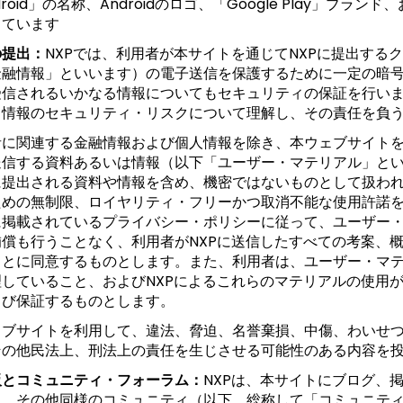
droid」の名称、Androidのロゴ、「Google Play」ブランド
しています
の提出：
NXPでは、利用者が本サイトを通じてNXPに提出する
金融情報」といいます）の電子送信を保護するために一定の暗号
受信されるいかなる情報についてもセキュリティの保証を行い
る情報のセキュリティ・リスクについて理解し、その責任を負
者に関連する金融情報および個人情報を除き、本ウェブサイト
送信する資料あるいは情報（以下「ユーザー・マテリアル」と
に提出される資料や情報を含め、機密ではないものとして扱わ
ための無制限、ロイヤリティ・フリーかつ取消不能な使用許諾をN
に掲載されているプライバシー・ポリシーに従って、ユーザー
補償も行うことなく、利用者がNXPに送信したすべての考案、
ことに同意するものとします。また、利用者は、ユーザー・マ
理していること、およびNXPによるこれらのマテリアルの使用
よび保証するものとします。
ェブサイトを利用して、違法、脅迫、名誉棄損、中傷、わいせ
その他民法上、刑法上の責任を生じさせる可能性のある内容を
板とコミュニティ・フォーラム：
NXPは、本サイトにブログ、
ム、その他同様のコミュニティ（以下、総称して「コミュニテ