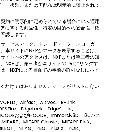
ピー、複製、または再配布は明示的に禁止されて
ス契約に明示的に定められている場合にのみ適用
ェアに関する商品性、特定の目的への適合性、権
に否認します。
、サービスマーク、トレードマーク、スローガ
。本サイトにNXPがマークを表示することは、
サイトへのアクセスは、NXPまたは第三者の知
NXPは、第三者が本サイトのURLにリンクす
は、NXPによる書面での事前の許可なしにハイ
いるわけではありません。マークがリストにない
ORLD、Airfast、Altivec、ByLink、
、DESFire、EdgeLock、EdgeScale、
G、ICODEおよびI-CODE、Immersiv3D、I2Cバス
FARE、MIFARE Classic、MIFARE FleX、
MOBILEGT、NTAG、PEG、Plus X、POR、