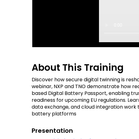
About This Training
Discover how secure digital twinning is resh
webinar, NXP and TNO demonstrate how real
based Digital Battery Passport, enabling trust
readiness for upcoming EU regulations. Lea
data exchange, and cloud integration work t
battery platforms
Presentation