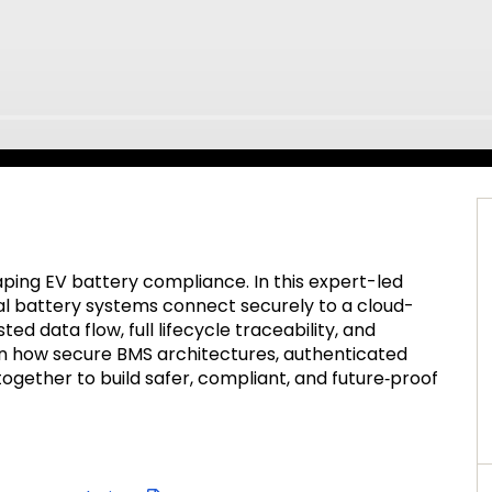
aping EV battery compliance. In this expert-led
 battery systems connect securely to a cloud-
ed data flow, full lifecycle traceability, and
rn how secure BMS architectures, authenticated
ogether to build safer, compliant, and future‑proof