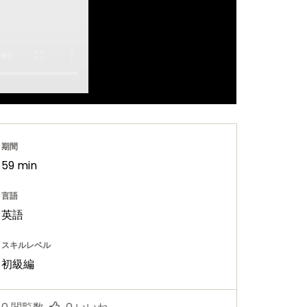
期間
59 min
言語
英語
スキルレベル
初級編