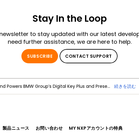
Stay In the Loop
 newsletter to stay updated with our latest develo
need further assistance, we are here to help.
SUBSCRIBE
CONTACT SUPPORT
NXP Trimension Ultra-Wideband Powers BMW Group’s Digital Key Plus and Presence Detection
続きを読む
、製品ニュース
お問い合わせ
MY NXPアカウントの特典