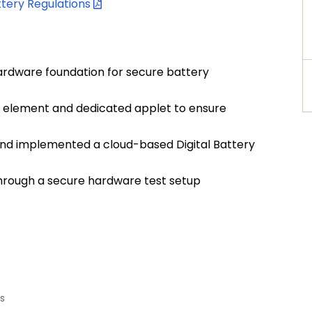
ttery Regulations
ardware foundation for secure battery
re element and dedicated applet to ensure
and implemented a cloud-based Digital Battery
hrough a secure hardware test setup
s