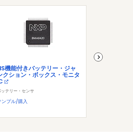
EIS機能付きバッテリー・ジャ
BMA7118
ンクション・ボックス・モニタ
ムイオン・
C
ントローラIC
バッテリー・センサ
バッテリー・セ
サンプル/購入
データ・シー