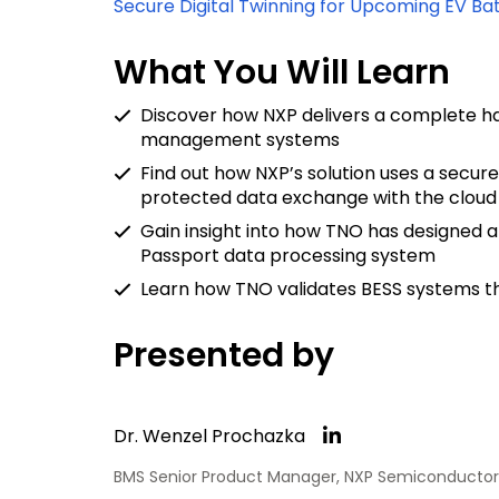
Secure Digital Twinning for Upcoming EV Ba
What You Will Learn
Discover how NXP delivers a complete h
management systems
Find out how NXP’s solution uses a secu
protected data exchange with the cloud
Gain insight into how TNO has designed 
Passport data processing system
Learn how TNO validates BESS systems t
Presented by
Dr. Wenzel Prochazka
BMS Senior Product Manager, NXP Semiconductor