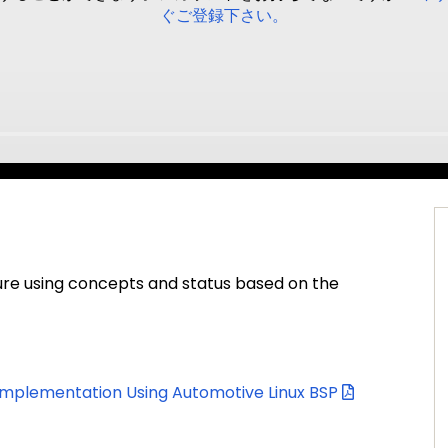
ぐご登録下さい。
ure using concepts and status based on the
 Implementation Using Automotive Linux BSP