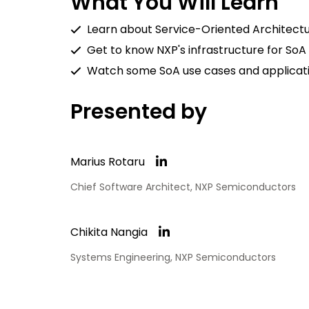
What You Will Learn
Learn about Service-Oriented Architec
Get to know NXP's infrastructure for SoA
Watch some SoA use cases and applicat
Presented by
Marius Rotaru
Chief Software Architect, NXP Semiconductors
Chikita Nangia
Systems Engineering, NXP Semiconductors