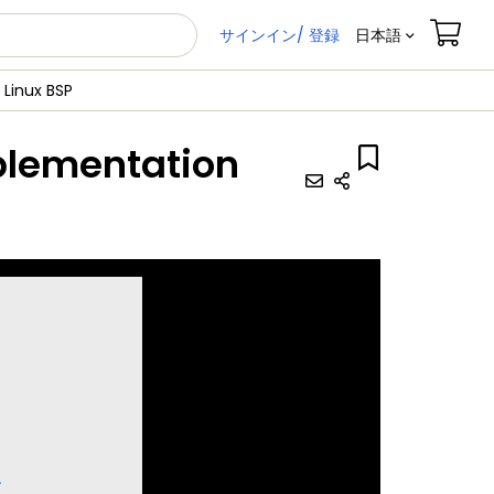
サインイン/ 登録
日本語
Linux BSP
mplementation
ス
す