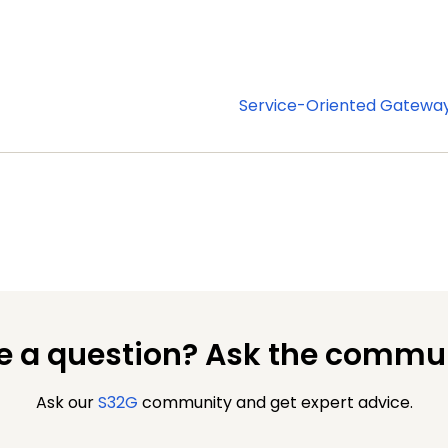
Service-Oriented Gatewa
e a question? Ask the commun
Ask our
S32G
community and get expert advice.