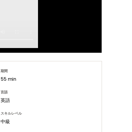
期間
55 min
言語
英語
スキルレベル
中級