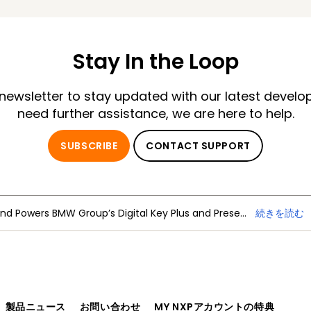
Stay In the Loop
 newsletter to stay updated with our latest develo
need further assistance, we are here to help.
SUBSCRIBE
CONTACT SUPPORT
NXP Trimension Ultra-Wideband Powers BMW Group’s Digital Key Plus and Presence Detection
続きを読む
、製品ニュース
お問い合わせ
MY NXPアカウントの特典