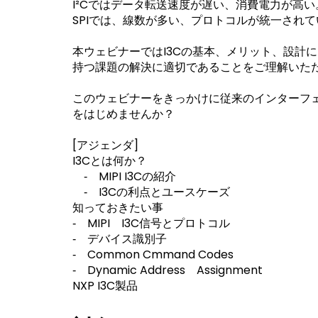
I²Cではデータ転送速度が遅い、消費電力が高い
SPIでは、線数が多い、プロトコルが統一され
本ウェビナーではI3Cの基本、メリット、設計にあ
持つ課題の解決に適切であることをご理解いた
このウェビナーをきっかけに従来のインターフ
をはじめませんか？
[アジェンダ]
I3Cとは何か？
‐ MIPI I3Cの紹介
‐ I3Cの利点とユースケーズ
知っておきたい事
‐ MIPI I3C信号とプロトコル
‐ デバイス識別子
‐ Common Cmmand Codes
‐ Dynamic Address Assignment
NXP I3C製品