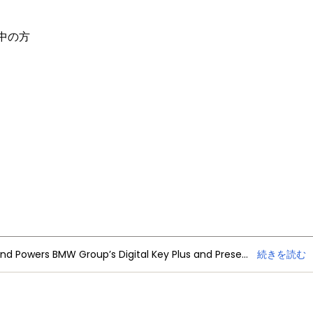
討中の方
NXP Trimension Ultra-Wideband Powers BMW Group’s Digital Key Plus and Presence Detection
続きを読む