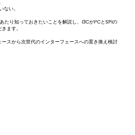
。
ていない。
たり知っておきたいことを解説し、I3CがI²CとSPIの
だきます。
ェースから次世代のインターフェースへの置き換え検討