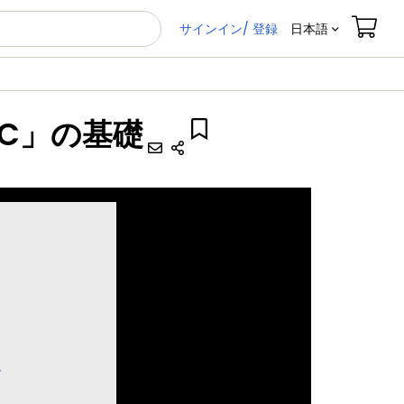
サインイン/ 登録
日本語
C」の基礎
ス
す