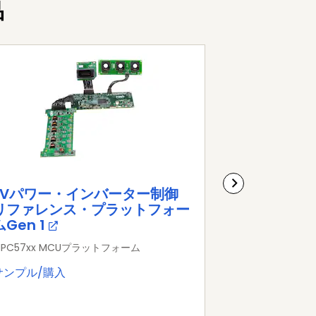
品
EVパワー・インバーター制御
GD3100: A
リファレンス・プラットフォー
Voltage I
ムGen 1
Driver for
MOSFETs
PC57xx MCUプラットフォーム
パワートレイン
サンプル/購入
データ・シー