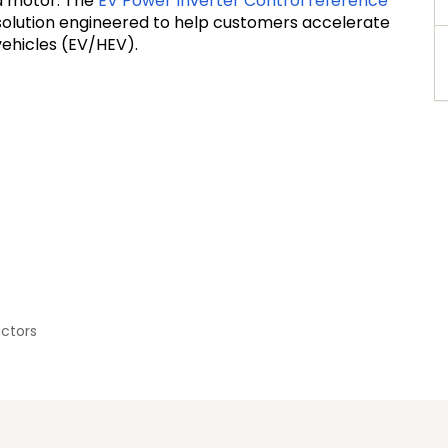
a motor. The
EV Power Inverter Control reference
 solution engineered to help customers accelerate
vehicles (EV/HEV).
ctors