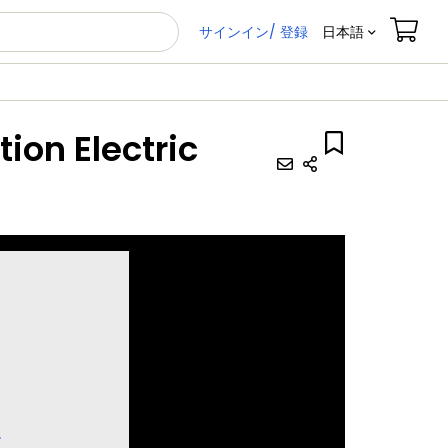
サインイン/ 登録
日本語
ion Electric
ス
す