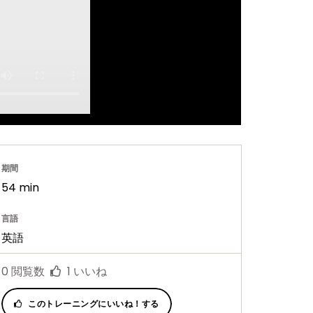
期間
54 min
言語
英語
0
閲覧数
1
いいね
このトレーニングにいいね！する