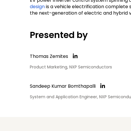
EV power inverter control system spinning 
design
is a vehicle electrification complete
the next-generation of electric and hybrid 
Presented by
Thomas Zemites
Product Marketing, NXP Semiconductors
Sandeep Kumar Bomthapalli
System and Application Engineer, NXP Semicondu