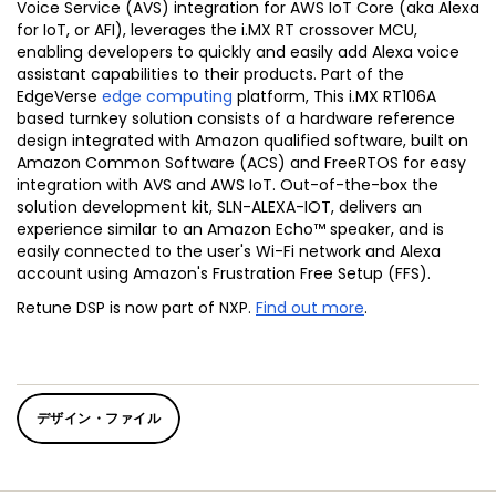
Voice Service (AVS) integration for AWS IoT Core (aka Alexa
for IoT, or AFI), leverages the i.MX RT crossover MCU,
enabling developers to quickly and easily add Alexa voice
assistant capabilities to their products. Part of the
EdgeVerse
edge computing
platform, This i.MX RT106A
based turnkey solution consists of a hardware reference
design integrated with Amazon qualified software, built on
Amazon Common Software (ACS) and FreeRTOS for easy
integration with AVS and AWS IoT. Out-of-the-box the
solution development kit, SLN-ALEXA-IOT, delivers an
experience similar to an Amazon Echo™ speaker, and is
easily connected to the user's Wi-Fi network and Alexa
account using Amazon's Frustration Free Setup (FFS).
Retune DSP is now part of NXP.
Find out more
.
デザイン・ファイル