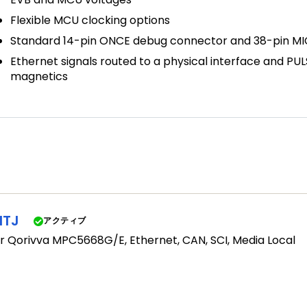
Flexible MCU clocking options
Standard 14-pin ONCE debug connector and 38-pin M
Ethernet signals routed to a physical interface and P
magnetics
ITJ
アクティブ
for Qorivva MPC5668G/E, Ethernet, CAN, SCI, Media Local