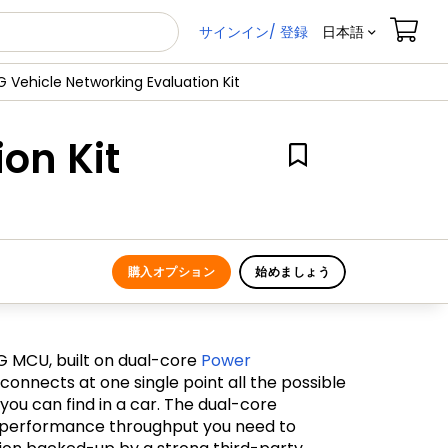
サインイン/ 登録
日本語
Vehicle Networking Evaluation Kit
on Kit
購入オプション
始めましょう
MCU, built on dual-core
Power
connects at one single point all the possible
ou can find in a car. The dual-core
e performance throughput you need to