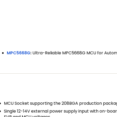
MPC5668G
:
Ultra-Reliable MPC5668G MCU for Automo
MCU Socket supporting the 208BGA production pack
Single 12-14V external power supply input with on-boar
EVB and MCU voltages