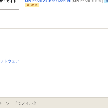
ザ・ガイド
MPC5668EVB User's Manual
[MPC5668GKITUM]
はじめに
フトウェア