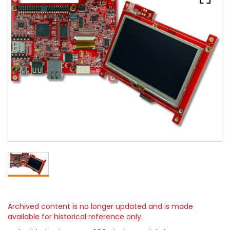
Archived content is no longer updated and is made
available for historical reference only.