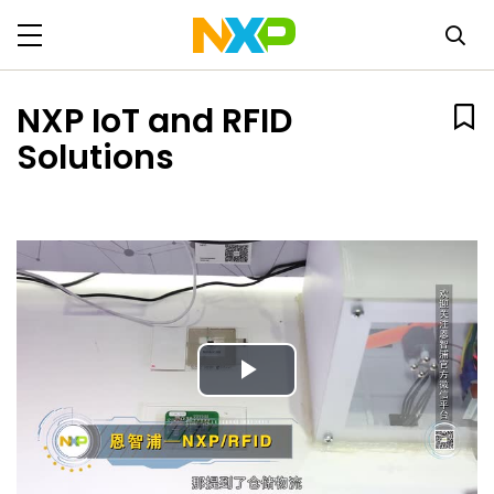
NXP IoT and RFID
Solutions
Play
Video