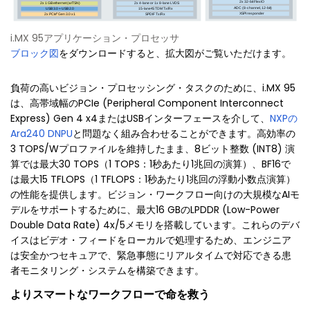
i.MX 95アプリケーション・プロセッサ
ブロック図
をダウンロードすると、拡大図がご覧いただけます。
負荷の高いビジョン・プロセッシング・タスクのために、i.MX 95
は、高帯域幅のPCIe (Peripheral Component Interconnect
Express) Gen 4 x4またはUSBインターフェースを介して、
NXPの
Ara240 DNPU
と問題なく組み合わせることができます。高効率の
3 TOPS/Wプロファイルを維持したまま、8ビット整数 (INT8) 演
算では最大30 TOPS（1 TOPS：1秒あたり1兆回の演算）、BF16で
は最大15 TFLOPS（1 TFLOPS：1秒あたり1兆回の浮動小数点演算）
の性能を提供します。ビジョン・ワークフロー向けの大規模なAIモ
デルをサポートするために、最大16 GBのLPDDR (Low-Power
Double Data Rate) 4x/5メモリを搭載しています。これらのデバ
イスはビデオ・フィードをローカルで処理するため、エンジニア
は安全かつセキュアで、緊急事態にリアルタイムで対応できる患
者モニタリング・システムを構築できます。
よりスマートなワークフローで命を救う