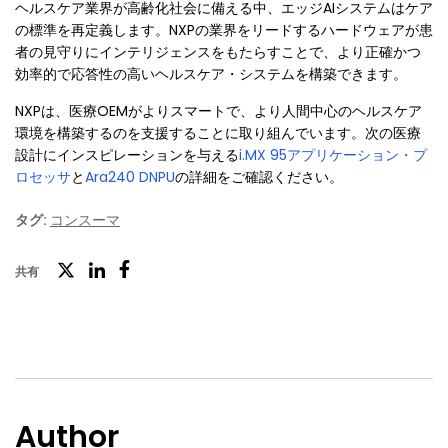
ヘルスケア業界が高齢化社会に備える中、エッジAIシステムはケア
の標準を再定義します。NXPの業界をリードするハードウェアが患
者の見守りにインテリジェンスをもたらすことで、より正確かつ
効率的で応答性の高いヘルスケア・システムを構築できます。
NXPは、医療OEMがよりスマートで、より人間中心のヘルスケア
環境を構築するのを支援することに取り組んでいます。次の医療
設計にインスピレーションを与える
i.MX 95アプリケーション・プ
ロセッサ
と
Ara240 DNPU
の詳細をご確認ください。
タグ:
コンスーマ
ツ
共有
フ
LinkedIn
イ
ェ
ッ
イ
タ
ス
ー
ブ
Author
ッ