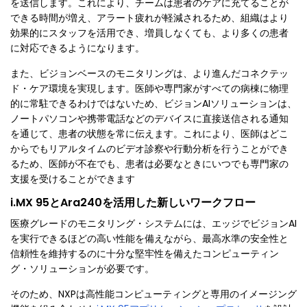
を送信します。これにより、チームは患者のケアに充てることが
できる時間が増え、アラート疲れが軽減されるため、組織はより
効果的にスタッフを活用でき、増員しなくても、より多くの患者
に対応できるようになります。
また、ビジョンベースのモニタリングは、より進んだコネクテッ
ド・ケア環境を実現します。医師や専門家がすべての病棟に物理
的に常駐できるわけではないため、ビジョンAIソリューションは、
ノートパソコンや携帯電話などのデバイスに直接送信される通知
を通じて、患者の状態を常に伝えます。これにより、医師はどこ
からでもリアルタイムのビデオ診察や行動分析を行うことができ
るため、医師が不在でも、患者は必要なときにいつでも専門家の
支援を受けることができます
i.MX 95とAra240を活用した新しいワークフロー
医療グレードのモニタリング・システムには、エッジでビジョンAI
を実行できるほどの高い性能を備えながら、最高水準の安全性と
信頼性を維持するのに十分な堅牢性を備えたコンピューティン
グ・ソリューションが必要です。
そのため、NXPは高性能コンピューティングと専用のイメージング