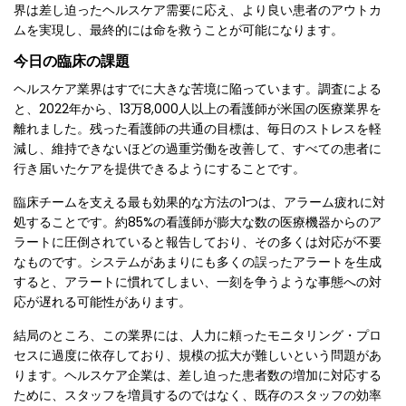
界は差し迫ったヘルスケア需要に応え、より良い患者のアウトカ
ムを実現し、最終的には命を救うことが可能になります。
今日の臨床の課題
ヘルスケア業界はすでに大きな苦境に陥っています。調査による
と、2022年から、13万8,000人以上の看護師が米国の医療業界を
離れました。残った看護師の共通の目標は、毎日のストレスを軽
減し、維持できないほどの過重労働を改善して、すべての患者に
行き届いたケアを提供できるようにすることです。
臨床チームを支える最も効果的な方法の1つは、アラーム疲れに対
処することです。約85%の看護師が膨大な数の医療機器からのア
ラートに圧倒されていると報告しており、その多くは対応が不要
なものです。システムがあまりにも多くの誤ったアラートを生成
すると、アラートに慣れてしまい、一刻を争うような事態への対
応が遅れる可能性があります。
結局のところ、この業界には、人力に頼ったモニタリング・プロ
セスに過度に依存しており、規模の拡大が難しいという問題があ
ります。ヘルスケア企業は、差し迫った患者数の増加に対応する
ために、スタッフを増員するのではなく、既存のスタッフの効率