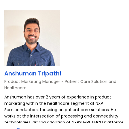
ク
Anshuman Tripathi
Product Marketing Manager - Patient Care Solution and
Healthcare
Anshuman has over 2 years of experience in product
marketing within the healthcare segment at NXP
Semiconductors, focusing on patient care solutions. He
works at the intersection of processing and connectivity
technologies, driving adoption of NXP’s MPU/MCU platforms,
edge AI (eIQ/Deep Neural Processing Units), and Wi-Fi