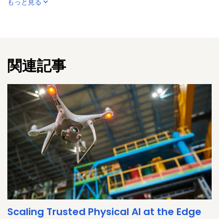
もっと見る
connectivity solutions in next-generation medical devices.
At NXP, Anshuman is responsible for defining and executing
product marketing strategies across key healthcare
applications such as patient monitoring systems, infusion
pumps, ventilators, and AI-enabled hospital devices. His
関連記事
work focuses on enabling high-performance, secure, and
scalable system architectures that bring edge intelligence
closer to the patient, improving real-time decision-making
and clinical outcomes.
Scaling Trusted Physical AI at the Edge