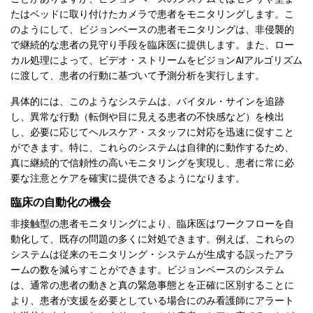
たはベッドに取り付けたカメラで患者をモニタリングします。こ
のようにして、ビジョンベースの患者モニタリングは、非侵襲的
で継続的な患者の見守り手段を臨床医に提供します。また、ロー
カル処理によって、ビデオ・ストリームをビジョンAIアルゴリズム
に渡して、患者の行動に基づいて予測分析を実行します。
具体的には、このようなシステムは、バイタル・サインを追跡
し、異常な行動（転倒や目に見える患者の不快感など）を検出
し、必要に応じてヘルスケア・スタッフに対応を迅速に促すこと
ができます。特に、これらのシステムは自律的に動作するため、
真に継続的で信頼性の高いモニタリングを実現し、患者に常に必
要な注意とケアを確実に提供できるようになります。
臨床の自動化の機会
非接触型の患者モニタリングにより、臨床医はワークフローを自
動化して、既存の問題の多くに対処できます。例えば、これらの
システムは従来のモニタリング・システムが生成する誤ったアラ
ームの数を減らすことができます。ビジョンベースのシステム
は、通常の患者の動きと真の緊急事態とを正確に区別することに
より、患者が支援を必要としている場合にのみ看護師にアラート