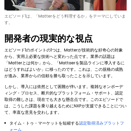
エピソード1は、「Matterをどう料理するか」をテーマにしていま
す。
開発者の現実的な視点
エピソード1のポイントの1つは、Matterが技術的な好奇心の対象
から、実用上必要な技術へと変わった点です。業界の話題は
「Matterとは何か」から、「Mattaerを製品ラインに導入するに
はどうすればよいか」に移ったのです。これは、この規格の成熟
が進み、業界からの信頼を勝ち取ったことを示しています。
しかし、導入には依然として困難が伴います。複雑なオンボーデ
ィング・プロセス、断片的なプラットフォーム・サポート、認定
取得の難しさは、現在でも大きな懸念点です。このエピソードで
は、こうした課題を乗り越えるためにNXPが支援できることについ
て、率直な意見を交わします。
タイム・トゥ・マーケットを短縮する
認定取得済みプラットフ
ォーム