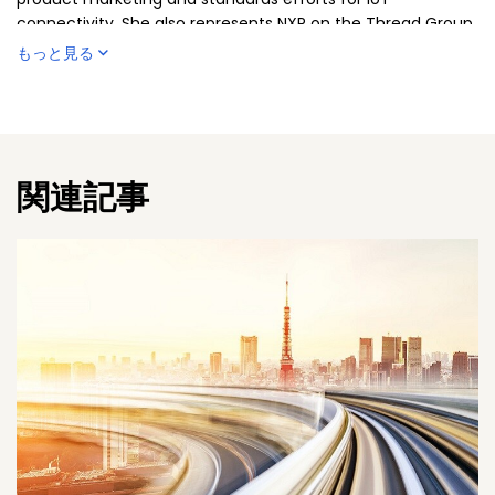
connectivity. She also represents NXP on the Thread Group
and Connectivity Standards Alliance’s Board of Directors as
もっと見る
well as serving as Thread Group’s VP of Marketing. She is
based in Austin, TX.
関連記事