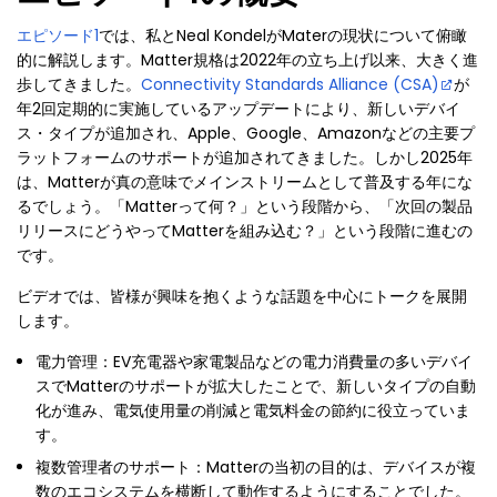
エピソード1
では、私とNeal KondelがMaterの現状について俯瞰
的に解説します。Matter規格は2022年の立ち上げ以来、大きく進
歩してきました。
Connectivity Standards Alliance (CSA)
が
年2回定期的に実施しているアップデートにより、新しいデバイ
ス・タイプが追加され、Apple、Google、Amazonなどの主要プ
ラットフォームのサポートが追加されてきました。しかし2025年
は、Matterが真の意味でメインストリームとして普及する年にな
るでしょう。「Matterって何？」という段階から、「次回の製品
リリースにどうやってMatterを組み込む？」という段階に進むの
です。
ビデオでは、皆様が興味を抱くような話題を中心にトークを展開
します。
電力管理：EV充電器や家電製品などの電力消費量の多いデバイ
スでMatterのサポートが拡大したことで、新しいタイプの自動
化が進み、電気使用量の削減と電気料金の節約に役立っていま
す。
複数管理者のサポート：Matterの当初の目的は、デバイスが複
数のエコシステムを横断して動作するようにすることでした。