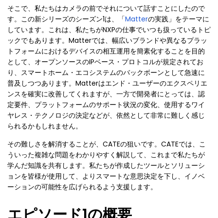
そこで、私たちはカメラの前でそれについて話すことにしたので
す。この新シリーズのシーズン1は、「
Matter
の実践」をテーマに
しています。これは、私たちがNXPの仕事でいつも扱っているトピ
ックでもあります。Matterでは、幅広いブランドや異なるプラッ
トフォームにおけるデバイスの相互運用を簡素化することを目的
として、オープンソースのIPベース・プロトコルが規定されてお
り、スマートホーム・エコシステムのバックボーンとして急速に
普及しつつあります。Matterはエンド・ユーザーのエクスペリエ
ンスを確実に改善してくれますが、一方で開発者にとっては、認
定要件、プラットフォームのサポート状況の変化、使用するワイ
ヤレス・テクノロジの決定などが、依然として非常に難しく感じ
られるかもしれません。
その難しさを解消することが、CATEの狙いです。CATEでは、こ
ういった複雑な問題をわかりやすく解説して、これまで私たちが
学んだ知識を共有します。私たちが作成したツールとソリューシ
ョンを皆様が使用して、よりスマートな意思決定を下し、イノベ
ーションの可能性を広げられるよう支援します。
エピソード1の概要