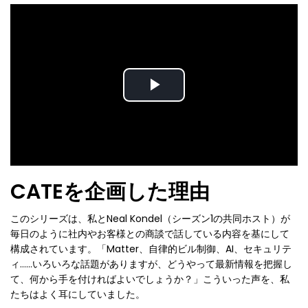
Play
Video
CATEを企画した理由
このシリーズは、私とNeal Kondel（シーズン1の共同ホスト）が
毎日のように社内やお客様との商談で話している内容を基にして
構成されています。「Matter、自律的ビル制御、AI、セキュリテ
ィ……いろいろな話題がありますが、どうやって最新情報を把握し
て、何から手を付ければよいでしょうか？」こういった声を、私
たちはよく耳にしていました。