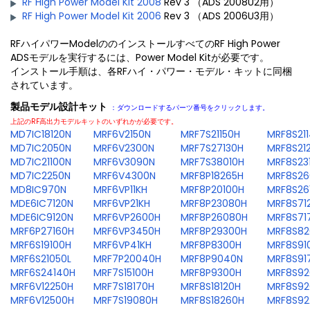
RF High Power Model Kit 2008
Rev 3 （ADS 2008U2用）
RF High Power Model Kit 2006
Rev 3 （ADS 2006U3用）
RFハイパワーModelののインストールすべてのRF High Power
ADSモデルを実行するには、Power Model Kitが必要です。
インストール手順は、各RFハイ・パワー・モデル・キットに同梱
されています。
製品モデル設計キット
：ダウンロードするパーツ番号をクリックします。
上記のRF高出力モデルキットのいずれかが必要です。
MD7IC18120N
MRF6V2150N
MRF7S21150H
MRF8S21
MD7IC2050N
MRF6V2300N
MRF7S27130H
MRF8S21
MD7IC21100N
MRF6V3090N
MRF7S38010H
MRF8S23
MD7IC2250N
MRF6V4300N
MRF8P18265H
MRF8S26
MD8IC970N
MRF6VP11KH
MRF8P20100H
MRF8S26
MDE6IC7120N
MRF6VP21KH
MRF8P23080H
MRF8S71
MDE6IC9120N
MRF6VP2600H
MRF8P26080H
MRF8S71
MRF6P27160H
MRF6VP3450H
MRF8P29300H
MRF8S82
MRF6S19100H
MRF6VP41KH
MRF8P8300H
MRF8S91
MRF6S21050L
MRF7P20040H
MRF8P9040N
MRF8S91
MRF6S24140H
MRF7S15100H
MRF8P9300H
MRF8S92
MRF6V12250H
MRF7S18170H
MRF8S18120H
MRF8S92
MRF6V12500H
MRF7S19080H
MRF8S18260H
MRF8S92