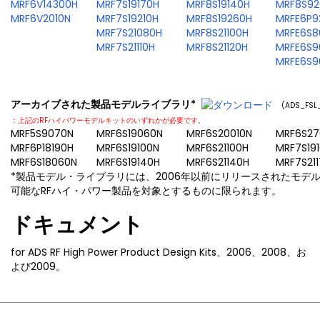
MRF6V14300H
MRF7S19170H
MRF8S19140H
MRF8S92
MRF6V2010N
MRF7S19210H
MRF8S19260H
MRFE6P9
MRF7S21080H
MRF8S21100H
MRFE6S8
MRF7S21110H
MRF8S21120H
MRFE6S9
MRFE6S9
アーカイブされた製品モデルライブラリ*
(ADS_FSL
：上記のRFハイパワーモデルキットのいずれかが必要です。
MRF5S9070N
MRF6S19060N
MRF6S20010N
MRF6S27
MRF6P18190H
MRF6S19100N
MRF6S21100H
MRF7S19
MRF6S18060N
MRF6S19140H
MRF6S21140H
MRF7S21
*製品モデル・ライブラリには、2006年以前にリリースされたモデ
可能なRFハイ・パワー製品を対象とするものに限られます。
ドキュメント
for ADS RF High Power Product Design Kits、2006、2008、お
よび2009。