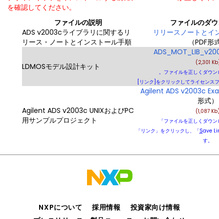
を確認してください。
ファイルの説明
ファイルのダウ
ADS v2003cライブラリに関するリ
リリースノートとイ
リース・ノートとインストール手順
（PDF形
ADS_MOT_LIB_v200
(2,301 Kb
LDMOSモデル設計キット
。ファイルを正しくダウン
[リンク]をクリックしてライセンス
Agilent ADS v2003c Ex
形式）
Agilent ADS v2003c UNIXおよびPC
(1,087 Kb
用サンプルプロジェクト
「ファイルを正しくダウン
「リンク」をクリックし、「
S
ave L
す。
NXPについて
採用情報
投資家向け情報