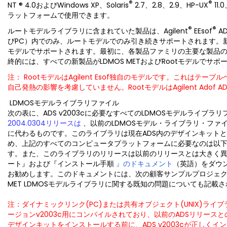
®
®
NT
® 4.0およびWindows XP、Solaris
2.7、2.8、2.9、HP-UX
11.
ラットフォームで使用できます。
®
®
ルートモデルライブラリに含まれていた製品は、Agilent
EEsof
AD
びPC）内でのみ、ルートモデルでのみ引き続きサポートされます。新製
モデルでサポートされます。最初に、各製品ファミリの主要な製品
終的には、すべての新製品がLDMOS METおよびRootモデルでサポ
注： RootモデルはAgilent Esof独自のモデルです。これはテー
自己発熱の影響を考慮していません。RootモデルはAgilent Adof
LDMOSモデルライブラリファイル
次の表に、ADS v2003cに必要なすべてのLDMOSモデルライブラ
2004.0304リリースは
、以前のLDMOSモデル・ライブラリ・ファ
に代わるものです。このライブラリは現在ADS内のデザインキット
め、上記のすべてのコンピュータプラットフォームに必要なのは以下の
す。また、このライブラリのリリースは以前のリリースとは大きく
ート』および『インストール手順
』のドキュメント
（英語）をダウ
お勧めします。このドキュメントには、次の顧客サンプルプロジェク
MET LDMOSモデルライブラリに関する既知の問題についても記載
注：ダイナミックリンク(PC)または共有オブジェクト(UNIX)ライブ
ージョンv2003c用にコンパイルされており、以前のADSリリース
デザインキットをインストールする前に、ADS v2003cが正しく