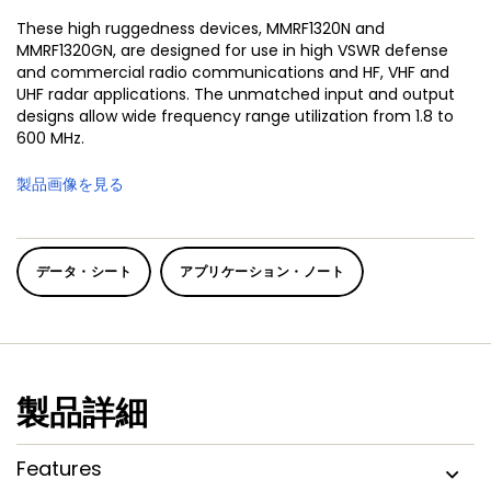
These high ruggedness devices, MMRF1320N and
MMRF1320GN, are designed for use in high VSWR defense
and commercial radio communications and HF, VHF and
UHF radar applications. The unmatched input and output
designs allow wide frequency range utilization from 1.8 to
600 MHz.
製品画像を見る
データ・シート
アプリケーション・ノート
製品詳細
Features